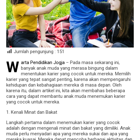
Jumlah pengunjung :
151
W
arta Pendidikan Jogja
– Pada masa sekarang ini,
banyak anak muda yang merasa bingung dalam
menentukan karier yang cocok untuk mereka. Memilih
karier yang tepat sangat penting, karena akan mempengaruhi
kehidupan dan kebahagiaan mereka di masa depan. Oleh
karena itu, dalam artikel ini, kita akan membahas beberapa
cara yang dapat membantu anak muda menemukan karier
yang cocok untuk mereka.
1. Kenali Minat dan Bakat
Langkah pertama dalam menemukan karier yang cocok
adalah dengan mengenali minat dan bakat yang dimiliki. Anak
muda perlu menyadari apa yang mereka sukai dan apa yang
mereka kuasai. Mereka dapat mencoba berbagai aktivitas dan