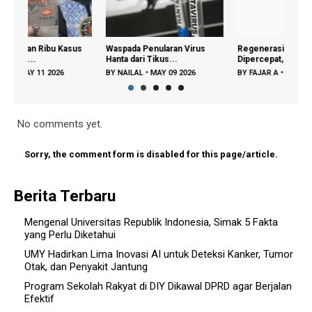
us
Waspada Penularan Virus
Regenerasi Petani Muda
Grati
Hanta dari Tikus...
Dipercepat, Menta...
Tamb
BY
NAILAL
•
MAY 09 2026
BY
FAJAR A
•
DEC 22 2025
BY
F
No comments yet.
Sorry, the comment form is disabled for this page/article.
Berita Terbaru
Mengenal Universitas Republik Indonesia, Simak 5 Fakta
yang Perlu Diketahui
UMY Hadirkan Lima Inovasi AI untuk Deteksi Kanker, Tumor
Otak, dan Penyakit Jantung
Program Sekolah Rakyat di DIY Dikawal DPRD agar Berjalan
Efektif