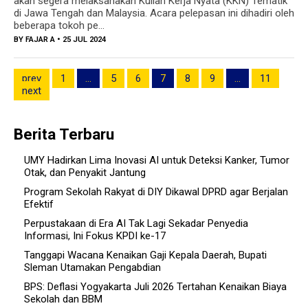
akan segera melaksanakan Kuliah Kerja Nyata (KKN) Tematik
di Jawa Tengah dan Malaysia. Acara pelepasan ini dihadiri oleh
beberapa tokoh pe...
BY
FAJAR A
• 25 JUL 2024
prev
1
…
5
6
7
8
9
…
11
next
Berita Terbaru
UMY Hadirkan Lima Inovasi AI untuk Deteksi Kanker, Tumor
Otak, dan Penyakit Jantung
Program Sekolah Rakyat di DIY Dikawal DPRD agar Berjalan
Efektif
Perpustakaan di Era AI Tak Lagi Sekadar Penyedia
Informasi, Ini Fokus KPDI ke-17
Tanggapi Wacana Kenaikan Gaji Kepala Daerah, Bupati
Sleman Utamakan Pengabdian
BPS: Deflasi Yogyakarta Juli 2026 Tertahan Kenaikan Biaya
Sekolah dan BBM