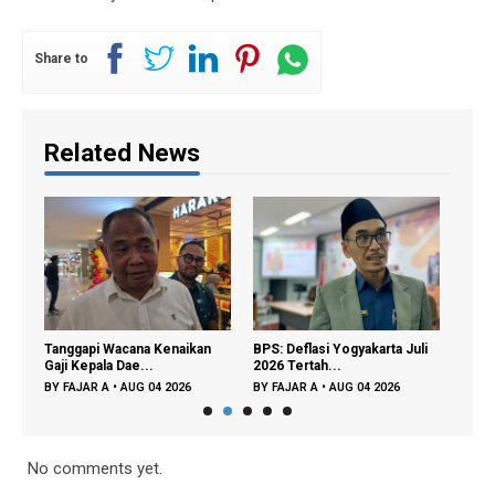
Share to
Related News
i
Tanggapi Wacana Kenaikan
BPS: Deflasi Yogyakarta Juli
Seny
Gaji Kepala Dae...
2026 Tertah...
Maha
BY
FAJAR A
•
AUG 04 2026
BY
FAJAR A
•
AUG 04 2026
BY
D
No comments yet.