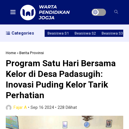
Categories
Beasiswa S1
Beasiswa S2
Beasiswa S3
Home
»
Berita Provinsi
Program Satu Hari Bersama
Kelor di Desa Padasugih:
Inovasi Puding Kelor Tarik
Perhatian
Fajar A
•
Sep 16 2024
•
228 Dilihat