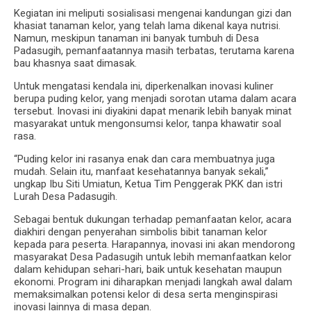
Kegiatan ini meliputi sosialisasi mengenai kandungan gizi dan
khasiat tanaman kelor, yang telah lama dikenal kaya nutrisi.
Namun, meskipun tanaman ini banyak tumbuh di Desa
Padasugih, pemanfaatannya masih terbatas, terutama karena
bau khasnya saat dimasak.
Untuk mengatasi kendala ini, diperkenalkan inovasi kuliner
berupa puding kelor, yang menjadi sorotan utama dalam acara
tersebut. Inovasi ini diyakini dapat menarik lebih banyak minat
masyarakat untuk mengonsumsi kelor, tanpa khawatir soal
rasa.
“Puding kelor ini rasanya enak dan cara membuatnya juga
mudah. Selain itu, manfaat kesehatannya banyak sekali,”
ungkap Ibu Siti Umiatun, Ketua Tim Penggerak PKK dan istri
Lurah Desa Padasugih.
Sebagai bentuk dukungan terhadap pemanfaatan kelor, acara
diakhiri dengan penyerahan simbolis bibit tanaman kelor
kepada para peserta. Harapannya, inovasi ini akan mendorong
masyarakat Desa Padasugih untuk lebih memanfaatkan kelor
dalam kehidupan sehari-hari, baik untuk kesehatan maupun
ekonomi. Program ini diharapkan menjadi langkah awal dalam
memaksimalkan potensi kelor di desa serta menginspirasi
inovasi lainnya di masa depan.