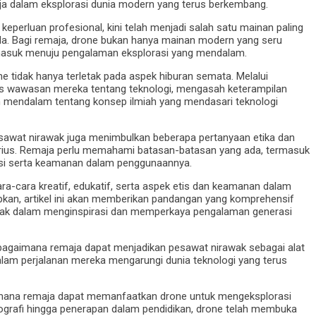
a dalam eksplorasi dunia modern yang terus berkembang.
 keperluan profesional, kini telah menjadi salah satu mainan paling
da. Bagi remaja, drone bukan hanya mainan modern yang seru
u masuk menuju pengalaman eksplorasi yang mendalam.
tidak hanya terletak pada aspek hiburan semata. Melalui
s wawasan mereka tentang teknologi, mengasah keterampilan
mendalam tentang konsep ilmiah yang mendasari teknologi
esawat nirawak juga menimbulkan beberapa pertanyaan etika dan
rius. Remaja perlu memahami batasan-batasan yang ada, termasuk
asi serta keamanan dalam penggunaannya.
cara-cara kreatif, edukatif, serta aspek etis dan keamanan dalam
pkan, artikel ini akan memberikan pandangan yang komprehensif
rawak dalam menginspirasi dan memperkaya pengalaman generasi
bagaimana remaja dapat menjadikan pesawat nirawak sebagai alat
lam perjalanan mereka mengarungi dunia teknologi yang terus
dimana remaja dapat memanfaatkan drone untuk mengeksplorasi
fotografi hingga penerapan dalam pendidikan, drone telah membuka