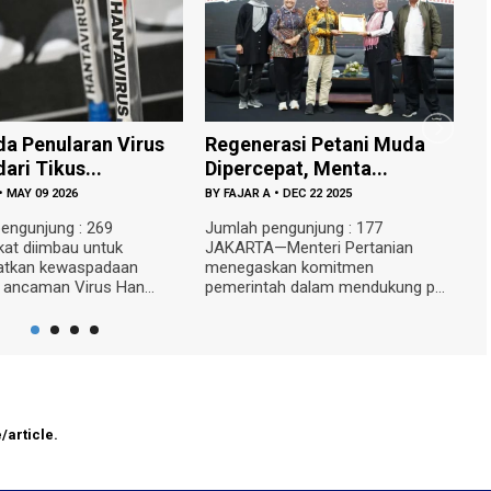
a Penularan Virus
Regenerasi Petani Muda
G
ari Tikus...
Dipercepat, Menta...
T
•
MAY 09 2026
BY
FAJAR A
•
DEC 22 2025
B
engunjung : 269
Jumlah pengunjung : 177
J
at diimbau untuk
JAKARTA—Menteri Pertanian
—
atkan kewaspadaan
menegaskan komitmen
m
 ancaman Virus Han...
pemerintah dalam mendukung p...
se
/article.