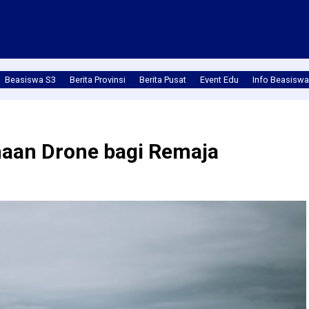
Beasiswa S3
Berita Provinsi
Berita Pusat
Event Edu
Info Beasiswa
naan Drone bagi Remaja