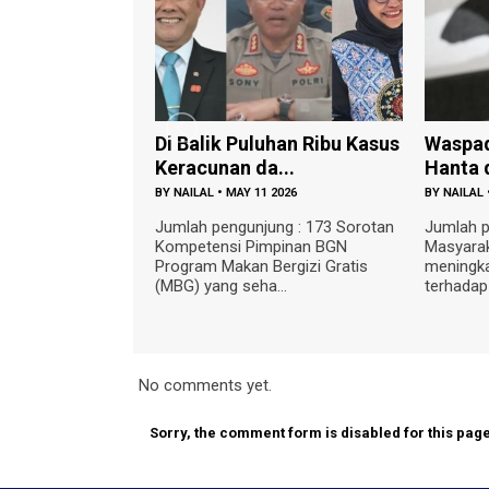
Di Balik Puluhan Ribu Kasus
Waspad
Keracunan da...
Hanta d
BY
NAILAL
•
MAY 11 2026
BY
NAILAL
Jumlah pengunjung : 173 Sorotan
Jumlah p
Kompetensi Pimpinan BGN
Masyarak
Program Makan Bergizi Gratis
meningk
(MBG) yang seha...
terhadap
No comments yet.
Sorry, the comment form is disabled for this page