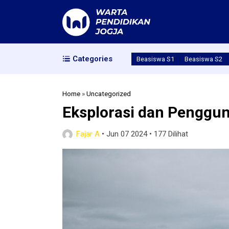
Categories
Beasiswa S1
Beasiswa S2
Home
»
Uncategorized
Eksplorasi dan Penggu
Fajar A
•
Jun 07 2024
•
177 Dilihat