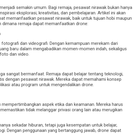
h menjadi semakin umum. Bagi remaja, pesawat nirawak bukan hanya
pirasi eksplorasi, kreativitas, dan pembelajaran. Artikel ini akan
pat memanfaatkan pesawat nirawak, baik untuk tujuan hobi maupun
an dimana remaja dapat memanfaatkan drone:
a
fotografi dan videografi. Dengan kemampuan merekam dari
peluang baru dalam mengabadikan momen-momen indah, sekaligus
oto dan video.
a sangat bermanfaat. Remaja dapat belajar tentang teknologi,
aktis dengan pesawat nirawak. Mereka dapat memahami konsep
likasi atau program untuk mengendalikan drone.
u mempertimbangkan aspek etika dan keamanan. Mereka harus
emastikan tidak melanggar privasi orang lain atau merugikan
nya sekadar hiburan, tetapi juga kesempatan untuk belajar,
logi. Dengan penggunaan yang bertanggung jawab, drone dapat