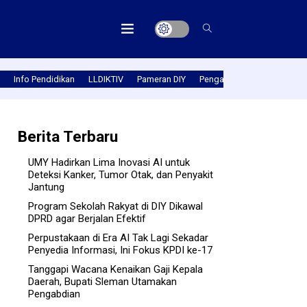
Info Pendidikan
LLDIKTIV
Pameran DIY
Pengabmas
Prestasi PT
Berita Terbaru
UMY Hadirkan Lima Inovasi AI untuk
Deteksi Kanker, Tumor Otak, dan Penyakit
Jantung
Program Sekolah Rakyat di DIY Dikawal
DPRD agar Berjalan Efektif
Perpustakaan di Era AI Tak Lagi Sekadar
Penyedia Informasi, Ini Fokus KPDI ke-17
Tanggapi Wacana Kenaikan Gaji Kepala
Daerah, Bupati Sleman Utamakan
Pengabdian