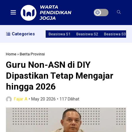
Categories
Beasiswa S1
Beasiswa S2
Beasiswa S3
Home
»
Berita Provinsi
Guru Non-ASN di DIY
Dipastikan Tetap Mengajar
hingga 2026
Fajar A
•
May 20 2026
•
117 Dilihat