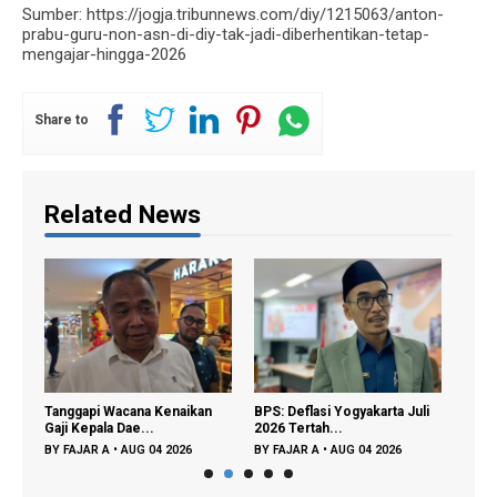
Sumber: https://jogja.tribunnews.com/diy/1215063/anton-
prabu-guru-non-asn-di-diy-tak-jadi-diberhentikan-tetap-
mengajar-hingga-2026
Share to
Related News
i
Tanggapi Wacana Kenaikan
BPS: Deflasi Yogyakarta Juli
Seny
Gaji Kepala Dae...
2026 Tertah...
Maha
BY
FAJAR A
•
AUG 04 2026
BY
FAJAR A
•
AUG 04 2026
BY
D