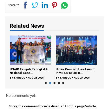
Share to
Related News
UNAIR Tempati Peringkat 9
Unhas Kembali Juara Umum
Muha
Nasional, Sabe...
PIMNAS ke-38, B...
Kedo
BY
SARWOO
•
NOV 28 2025
BY
SARWOO
•
NOV 27 2025
BY
S
No comments yet.
Sorry, the comment form is disabled for this page/article.