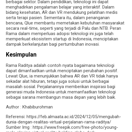
berbagai sektor. Dalam pendidikan, teknologi ini dapat
menghadirkan pengalaman belajar yang interaktif. Dalam
bidang kesehatan, AR dan VR mendukung pelatihan medis
serta terapi pasien. Sementara itu, dalam penanganan
bencana, Qlue membantu memetakan kebutuhan masyarakat
secara real-time, seperti yang terjadi di Palu dan NTB. Peran
Rama dalam memperluas adopsi teknologi ini juga telah
memperkuat ekosistem startup di Indonesia, menciptakan
dampak berkelanjutan bagi pertumbuhan inovasi.
Kesimpulan
Rama Raditya adalah contoh nyata bagaimana teknologi
dapat dimanfaatkan untuk menciptakan perubahan positif.
Lewat Qlue, ia menunjukkan bahwa AR dan VR tidak hanya
sekadar alat hiburan, tetapi juga solusi untuk berbagai
masalah sosial. Perjalanannya memberikan inspirasi bagi
generasi muda Indonesia untuk memanfaatkan teknologi
sebagai sarana membangun masa depan yang lebih baik.
Author : Khabiburohman
Referensi: https://feb.almaata.ac.id/2024/12/05/mengubah-
dunia-dengan-realitas-virtual-perjalanan-rama-raditya/
Sumber Img : https://www.freepik.com/free-photo/young-