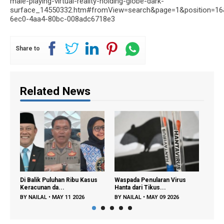
male-playing-virtual-reality-holding-globe-dark-
surface_14550332.htm#fromView=search&page=1&position=16
6ec0-4aa4-80bc-008adc6718e3
Share to
Related News
Di Balik Puluhan Ribu Kasus
Waspada Penularan Virus
Rege
Keracunan da...
Hanta dari Tikus...
Diper
BY
NAILAL
•
MAY 11 2026
BY
NAILAL
•
MAY 09 2026
BY
FA