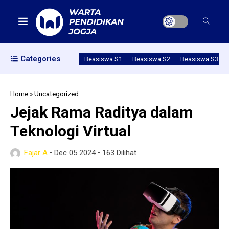
Categories
Beasiswa S1
Beasiswa S2
Beasiswa S3
Home
»
Uncategorized
Jejak Rama Raditya dalam
Teknologi Virtual
Fajar A
•
Dec 05 2024
•
163 Dilihat