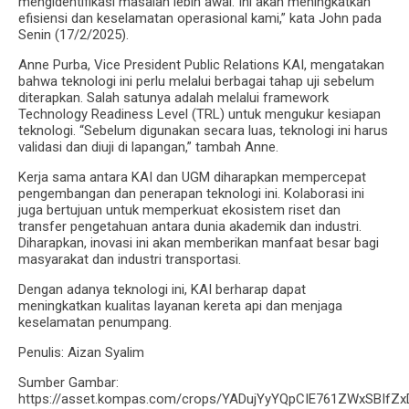
mengidentifikasi masalah lebih awal. Ini akan meningkatkan
efisiensi dan keselamatan operasional kami,” kata John pada
Senin (17/2/2025).
Anne Purba, Vice President Public Relations KAI, mengatakan
bahwa teknologi ini perlu melalui berbagai tahap uji sebelum
diterapkan. Salah satunya adalah melalui framework
Technology Readiness Level (TRL) untuk mengukur kesiapan
teknologi. “Sebelum digunakan secara luas, teknologi ini harus
validasi dan diuji di lapangan,” tambah Anne.
Kerja sama antara KAI dan UGM diharapkan mempercepat
pengembangan dan penerapan teknologi ini. Kolaborasi ini
juga bertujuan untuk memperkuat ekosistem riset dan
transfer pengetahuan antara dunia akademik dan industri.
Diharapkan, inovasi ini akan memberikan manfaat besar bagi
masyarakat dan industri transportasi.
Dengan adanya teknologi ini, KAI berharap dapat
meningkatkan kualitas layanan kereta api dan menjaga
keselamatan penumpang.
Penulis: Aizan Syalim
Sumber Gambar:
https://asset.kompas.com/crops/YADujYyYQpCIE761ZWxSBIfZx