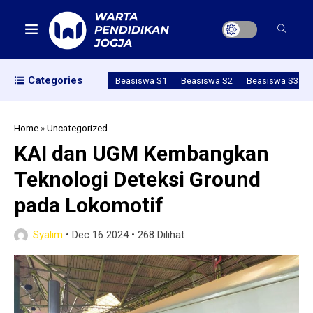
Categories
Beasiswa S1
Beasiswa S2
Beasiswa S3
Home
»
Uncategorized
KAI dan UGM Kembangkan
Teknologi Deteksi Ground
pada Lokomotif
Syalim
•
Dec 16 2024
•
268 Dilihat