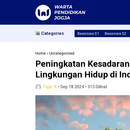
Categories
Beasiswa S1
Beasiswa S2
Home
»
Uncategorized
Peningkatan Kesadaran
Lingkungan Hidup di In
Fajar A
•
Sep 18 2024
•
315 Dilihat