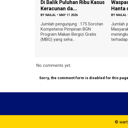
Di Balik Puluhan Ribu Kasus
Waspada Penularan Viru
Keracunan da...
Hanta dari Tikus...
BY
NAILAL
•
MAY 11 2026
BY
NAILAL
•
MAY 09 2026
Jumlah pengunjung : 175 Sorotan
Jumlah pengunjung : 270
Kompetensi Pimpinan BGN
Masyarakat diimbau untuk
Program Makan Bergizi Gratis
meningkatkan kewaspadaan
(MBG) yang seha...
terhadap ancaman Virus Han...
No comments yet.
Sorry, the comment form is disabled for this page
© warta