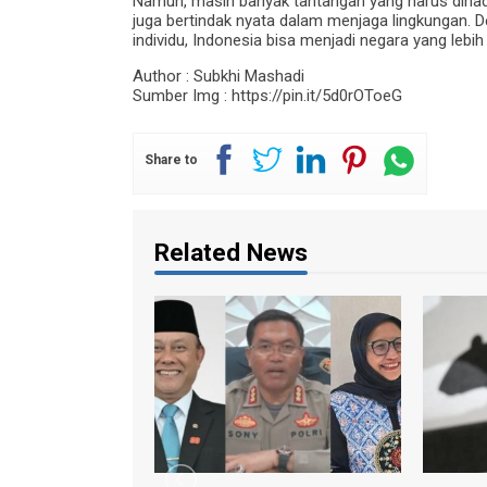
Namun, masih banyak tantangan yang harus dihad
juga bertindak nyata dalam menjaga lingkungan. D
individu, Indonesia bisa menjadi negara yang lebi
Author : Subkhi Mashadi
Sumber Img : https://pin.it/5d0rOToeG
Share to
Related News