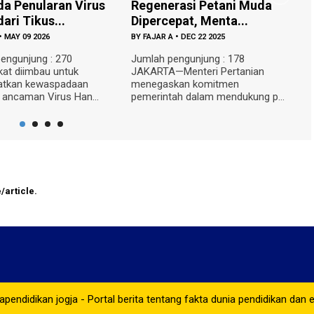
s
Regenerasi Petani Muda
Gratis untuk Pelaja
Dipercepat, Menta...
Tambah Bus ...
BY
FAJAR A
•
DEC 22 2025
BY
FAJAR A
•
DEC 19 2025
Jumlah pengunjung : 178
Jumlah pengunjung : 2
JAKARTA—Menteri Pertanian
—Pemerintah Kabupaten
menegaskan komitmen
menerima tambahan sat
pemerintah dalam mendukung p...
sekolah...
/article.
pendidikan jogja - Portal berita tentang fakta dunia pendidikan dan 