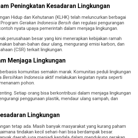
alam Peningkatan Kesadaran Lingkungan
ungan Hidup dan Kehutanan (KLHK) telah meluncurkan berbagai
. Program
Gerakan Indonesia Bersih
dan regulasi pengurangan
 contoh nyata upaya pemerintah dalam menjaga lingkungan.
anyak perusahaan besar yang kini menerapkan kebijakan ramah
unakan bahan-bahan daur ulang, mengurangi emisi karbon, dan
haan (CSR) terkait lingkungan.
alam Menjaga Lingkungan
n berbasis komunitas semakin marak. Komunitas peduli lingkungan
ga
Bersihkan Indonesia
aktif melakukan kegiatan nyata seperti
a menanam pohon.
 penting. Setiap orang bisa berkontribusi dalam menjaga lingkungan
engurangi penggunaan plastik, mendaur ulang sampah, dan
Kesadaran Lingkungan
angan tetap ada. Masih banyak masyarakat yang kurang paham
imana tindakan kecil sehari-hari bisa berdampak besar.
 banyak daerah juga menjadi kendala dalam mendukung gerakan