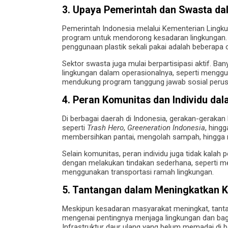
3. Upaya Pemerintah dan Swasta d
Pemerintah Indonesia melalui Kementerian Lingk
program untuk mendorong kesadaran lingkungan
penggunaan plastik sekali pakai adalah beberapa
Sektor swasta juga mulai berpartisipasi aktif. B
lingkungan dalam operasionalnya, seperti mengg
mendukung program tanggung jawab sosial perusa
4. Peran Komunitas dan Individu d
Di berbagai daerah di Indonesia, gerakan-geraka
seperti
Trash Hero
,
Greeneration Indonesia
, hing
membersihkan pantai, mengolah sampah, hingg
Selain komunitas, peran individu juga tidak kalah
dengan melakukan tindakan sederhana, seperti m
menggunakan transportasi ramah lingkungan.
5. Tantangan dalam Meningkatkan 
Meskipun kesadaran masyarakat meningkat, tant
mengenai pentingnya menjaga lingkungan dan baga
Infrastruktur daur ulang yang belum memadai di