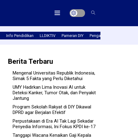
Info Pendidikan
LLDIKTIV
Pameran DIY
Pengabmas
Prestasi PT
Berita Terbaru
Mengenal Universitas Republik Indonesia,
Simak 5 Fakta yang Perlu Diketahui
UMY Hadirkan Lima Inovasi AI untuk
Deteksi Kanker, Tumor Otak, dan Penyakit
Jantung
Program Sekolah Rakyat di DIY Dikawal
DPRD agar Berjalan Efektif
Perpustakaan di Era AI Tak Lagi Sekadar
Penyedia Informasi, Ini Fokus KPDI ke-17
Tanggapi Wacana Kenaikan Gaji Kepala