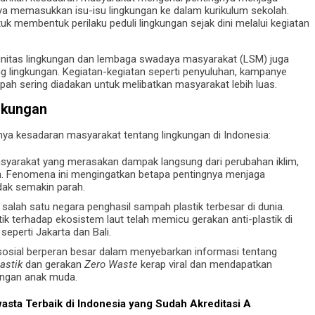
aya memasukkan isu-isu lingkungan ke dalam kurikulum sekolah.
uk membentuk perilaku peduli lingkungan sejak dini melalui kegiatan
omunitas lingkungan dan lembaga swadaya masyarakat (LSM) juga
g lingkungan. Kegiatan-kegiatan seperti penyuluhan, kampanye
pah sering diadakan untuk melibatkan masyarakat lebih luas.
gkungan
a kesadaran masyarakat tentang lingkungan di Indonesia:
yarakat yang merasakan dampak langsung dari perubahan iklim,
tan. Fenomena ini mengingatkan betapa pentingnya menjaga
idak semakin parah.
alah satu negara penghasil sampah plastik terbesar di dunia.
 terhadap ekosistem laut telah memicu gerakan anti-plastik di
seperti Jakarta dan Bali.
osial berperan besar dalam menyebarkan informasi tentang
astik
dan gerakan
Zero Waste
kerap viral dan mendapatkan
angan anak muda.
asta Terbaik di Indonesia yang Sudah Akreditasi A