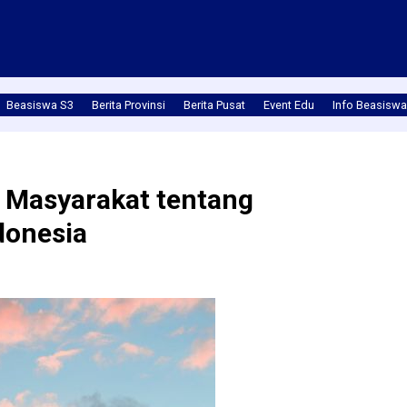
Beasiswa S3
Berita Provinsi
Berita Pusat
Event Edu
Info Beasiswa
 Masyarakat tentang
donesia