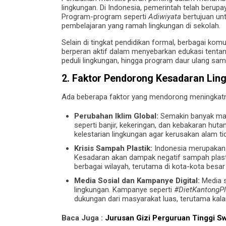
lingkungan. Di Indonesia, pemerintah telah berup
Program-program seperti
Adiwiyata
bertujuan unt
pembelajaran yang ramah lingkungan di sekolah.
Selain di tingkat pendidikan formal, berbagai k
berperan aktif dalam menyebarkan edukasi tentan
peduli lingkungan, hingga program daur ulang sam
2. Faktor Pendorong Kesadaran Lin
Ada beberapa faktor yang mendorong meningkatny
Perubahan Iklim Global:
Semakin banyak mas
seperti banjir, kekeringan, dan kebakaran hu
kelestarian lingkungan agar kerusakan alam t
Krisis Sampah Plastik:
Indonesia merupakan s
Kesadaran akan dampak negatif sampah plastik
berbagai wilayah, terutama di kota-kota besar 
Media Sosial dan Kampanye Digital:
Media s
lingkungan. Kampanye seperti
#DietKantongPl
dukungan dari masyarakat luas, terutama kal
Baca Juga :
Jurusan Gizi Perguruan Tinggi Sw