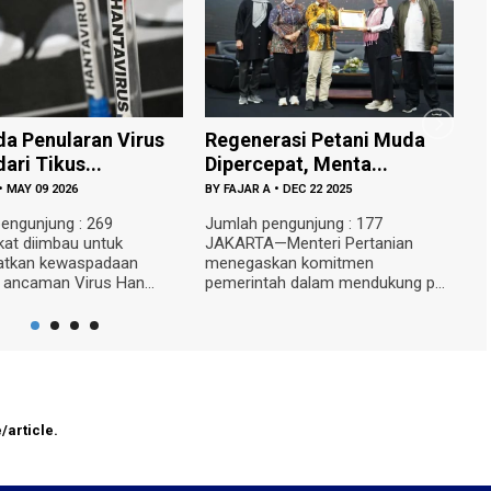
erasi Petani Muda
Gratis untuk Pelajar! Bantul
cepat, Menta...
Tambah Bus ...
 A
•
DEC 22 2025
BY
FAJAR A
•
DEC 19 2025
pengunjung : 177
Jumlah pengunjung : 250 BANTUL
A—Menteri Pertanian
—Pemerintah Kabupaten Bantul
skan komitmen
menerima tambahan satu unit bus
tah dalam mendukung p...
sekolah...
/article.