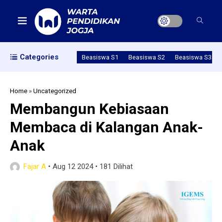
Categories
Beasiswa S1
Beasiswa S2
Beasiswa S3
Home
»
Uncategorized
Membangun Kebiasaan
Membaca di Kalangan Anak-
Anak
Fajar A
•
Aug 12 2024
•
181 Dilihat