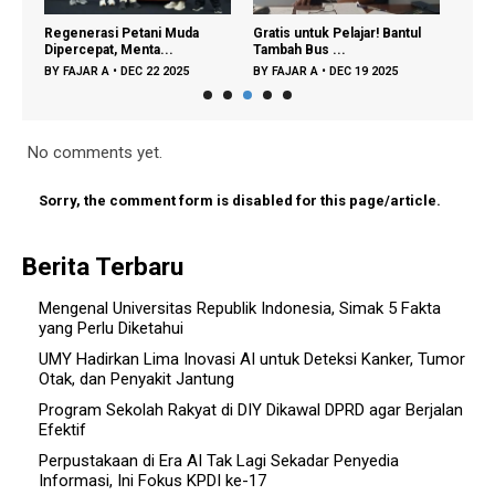
Regenerasi Petani Muda
Gratis untuk Pelajar! Bantul
Mend
Dipercepat, Menta...
Tambah Bus ...
Peser
BY
FAJAR A
•
DEC 22 2025
BY
FAJAR A
•
DEC 19 2025
BY
FA
No comments yet.
Sorry, the comment form is disabled for this page/article.
Berita Terbaru
Mengenal Universitas Republik Indonesia, Simak 5 Fakta
yang Perlu Diketahui
UMY Hadirkan Lima Inovasi AI untuk Deteksi Kanker, Tumor
Otak, dan Penyakit Jantung
Program Sekolah Rakyat di DIY Dikawal DPRD agar Berjalan
Efektif
Perpustakaan di Era AI Tak Lagi Sekadar Penyedia
Informasi, Ini Fokus KPDI ke-17