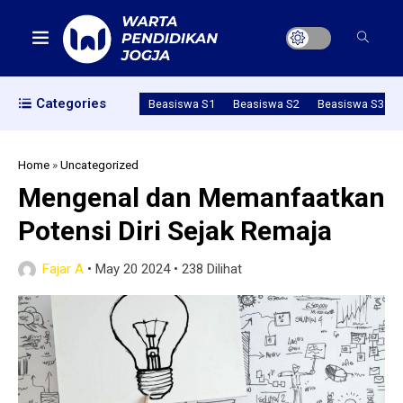
Categories
Beasiswa S1
Beasiswa S2
Beasiswa S3
Home
»
Uncategorized
Mengenal dan Memanfaatkan
Potensi Diri Sejak Remaja
Fajar A
•
May 20 2024
•
238 Dilihat