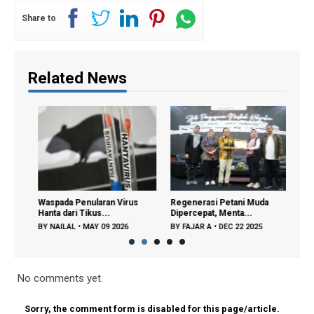
Share to
Related News
us
Waspada Penularan Virus
Regenerasi Petani Muda
Grati
Hanta dari Tikus...
Dipercepat, Menta...
Tamba
BY
NAILAL
•
MAY 09 2026
BY
FAJAR A
•
DEC 22 2025
BY
FA
No comments yet.
Sorry, the comment form is disabled for this page/article.