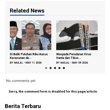
Related News
Di Balik Puluhan Ribu Kasus
Waspada Penularan Virus
Rege
Keracunan da...
Hanta dari Tikus...
Diper
BY
NAILAL
•
MAY 11 2026
BY
NAILAL
•
MAY 09 2026
BY
FA
No comments yet.
Sorry, the comment form is disabled for this page/article.
Berita Terbaru