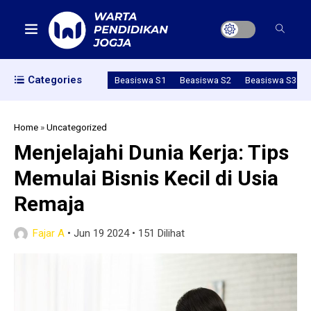
Categories
Beasiswa S1
Beasiswa S2
Beasiswa S3
Home
»
Uncategorized
Menjelajahi Dunia Kerja: Tips
Memulai Bisnis Kecil di Usia
Remaja
Fajar A
•
Jun 19 2024
•
151 Dilihat