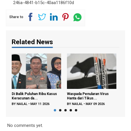
246a-4841-b15c-40aa1186f10d
Share to
Related News
Di Balik Puluhan Ribu Kasus
Waspada Penularan Virus
Regene
Keracunan da...
Hanta dari Tikus...
Diperce
BY
NAILAL
•
MAY 11 2026
BY
NAILAL
•
MAY 09 2026
BY
FAJA
No comments yet.