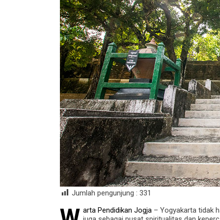
Jumlah pengunjung :
331
W
arta Pendidikan Jogja
– Yogyakarta tidak 
juga sebagai pusat spiritualitas dan kepe