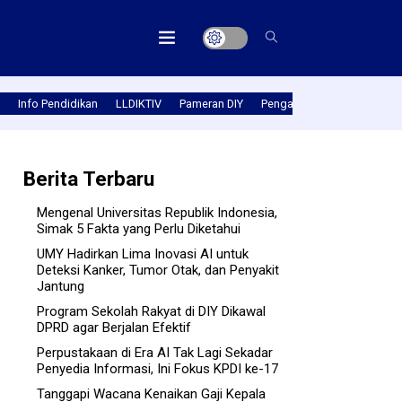
Info Pendidikan
LLDIKTIV
Pameran DIY
Pengabmas
Prestasi PT
Berita Terbaru
Mengenal Universitas Republik Indonesia,
Simak 5 Fakta yang Perlu Diketahui
UMY Hadirkan Lima Inovasi AI untuk
Deteksi Kanker, Tumor Otak, dan Penyakit
Jantung
Program Sekolah Rakyat di DIY Dikawal
DPRD agar Berjalan Efektif
Perpustakaan di Era AI Tak Lagi Sekadar
Penyedia Informasi, Ini Fokus KPDI ke-17
Tanggapi Wacana Kenaikan Gaji Kepala