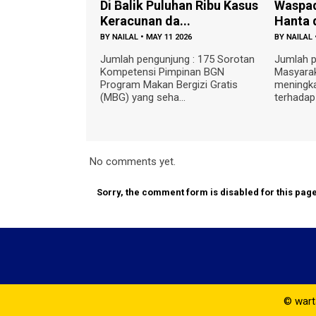
alik Puluhan Ribu Kasus
Waspada Penularan Virus
cunan da...
Hanta dari Tikus...
LAL
•
MAY 11 2026
BY
NAILAL
•
MAY 09 2026
h pengunjung : 175 Sorotan
Jumlah pengunjung : 270
tensi Pimpinan BGN
Masyarakat diimbau untuk
am Makan Bergizi Gratis
meningkatkan kewaspadaan
yang seha...
terhadap ancaman Virus Han...
No comments yet.
Sorry, the comment form is disabled for this page
© warta