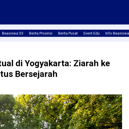
Beasiswa S3
Berita Provinsi
Berita Pusat
Event Edu
Info Beasiswa
tual di Yogyakarta: Ziarah ke
tus Bersejarah