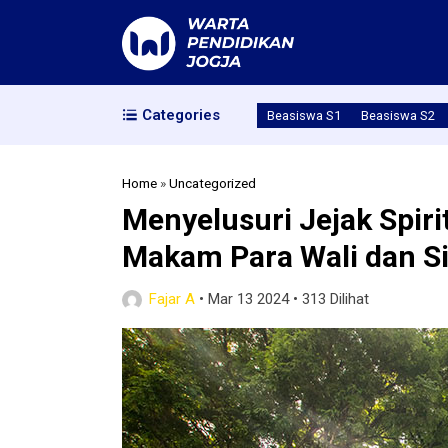
Categories
Beasiswa S1
Beasiswa S2
Home
»
Uncategorized
Menyelusuri Jejak Spiri
Makam Para Wali dan Si
Fajar A
•
Mar 13 2024
•
313 Dilihat