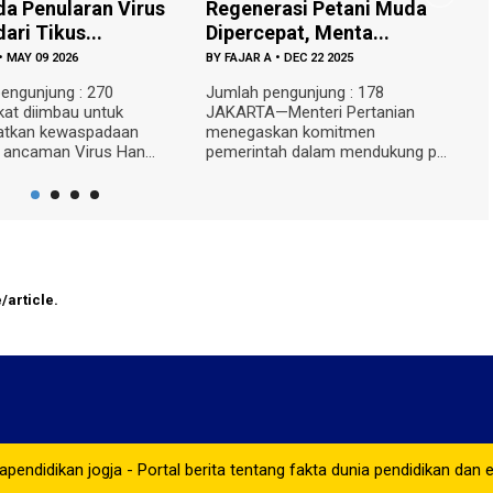
Regenerasi Petani Muda
Gratis untuk Pelajar! Ba
Dipercepat, Menta...
Tambah Bus ...
BY
FAJAR A
•
DEC 22 2025
BY
FAJAR A
•
DEC 19 2025
Jumlah pengunjung : 178
Jumlah pengunjung : 256 BA
JAKARTA—Menteri Pertanian
—Pemerintah Kabupaten Bant
menegaskan komitmen
menerima tambahan satu unit
pemerintah dalam mendukung p...
sekolah...
/article.
pendidikan jogja - Portal berita tentang fakta dunia pendidikan dan 