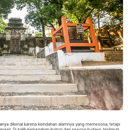
hanya dikenal karena keindahan alamnya yang memesona, tetapi
rcayaan. Di balik kemegahan kraton dan pesona budaya, terdapat