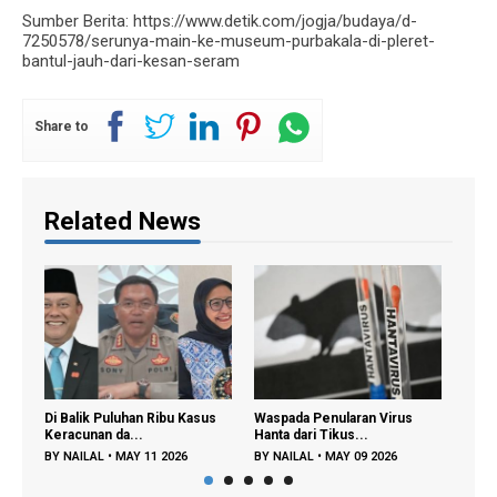
Sumber Berita: https://www.detik.com/jogja/budaya/d-
7250578/serunya-main-ke-museum-purbakala-di-pleret-
bantul-jauh-dari-kesan-seram
Share to
Related News
Di Balik Puluhan Ribu Kasus
Waspada Penularan Virus
Rege
Keracunan da...
Hanta dari Tikus...
Diper
BY
NAILAL
•
MAY 11 2026
BY
NAILAL
•
MAY 09 2026
BY
FA