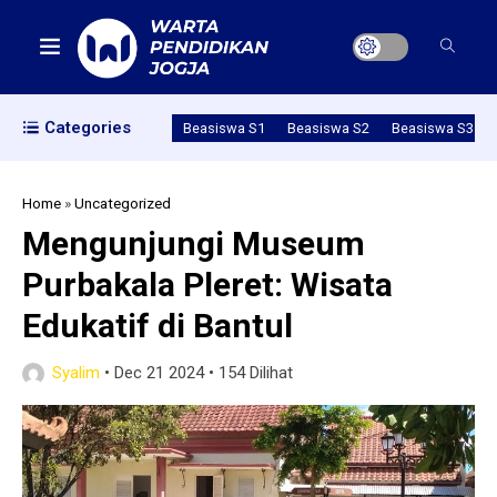
Categories
Beasiswa S1
Beasiswa S2
Beasiswa S3
Home
»
Uncategorized
Mengunjungi Museum
Purbakala Pleret: Wisata
Edukatif di Bantul
Syalim
•
Dec 21 2024
•
154 Dilihat