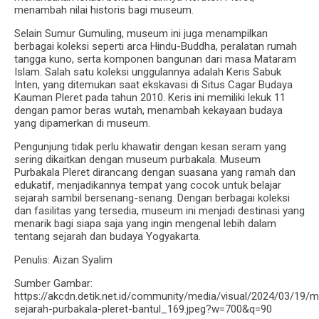
menambah nilai historis bagi museum.
Selain Sumur Gumuling, museum ini juga menampilkan
berbagai koleksi seperti arca Hindu-Buddha, peralatan rumah
tangga kuno, serta komponen bangunan dari masa Mataram
Islam. Salah satu koleksi unggulannya adalah Keris Sabuk
Inten, yang ditemukan saat ekskavasi di Situs Cagar Budaya
Kauman Pleret pada tahun 2010. Keris ini memiliki lekuk 11
dengan pamor beras wutah, menambah kekayaan budaya
yang dipamerkan di museum.
Pengunjung tidak perlu khawatir dengan kesan seram yang
sering dikaitkan dengan museum purbakala. Museum
Purbakala Pleret dirancang dengan suasana yang ramah dan
edukatif, menjadikannya tempat yang cocok untuk belajar
sejarah sambil bersenang-senang. Dengan berbagai koleksi
dan fasilitas yang tersedia, museum ini menjadi destinasi yang
menarik bagi siapa saja yang ingin mengenal lebih dalam
tentang sejarah dan budaya Yogyakarta.
Penulis: Aizan Syalim
Sumber Gambar:
https://akcdn.detik.net.id/community/media/visual/2024/03/19
sejarah-purbakala-pleret-bantul_169.jpeg?w=700&q=90