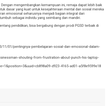
. Dengan mengembangkan kemampuan ini, remaja dapat lebih baik
uk dasar yang kuat untuk kesejahteraan mental dan sosial mereka
aran emosional seharusnya menjadi bagian integral dari
umbuh sebagai individu yang seimbang dan mandiri.
tentang pendidikan, bisa bergabung dengan prodi PGSD terbaik di
023/11/01/pentingnya-pembelajaran-sosial-dan-emosional-dalam-
usinessman-shouting-from-frustration-about-punch-his-laptop-
=1&position=3&uuid=cb898a09-d923-4165-ad01-a5f8e9599e18