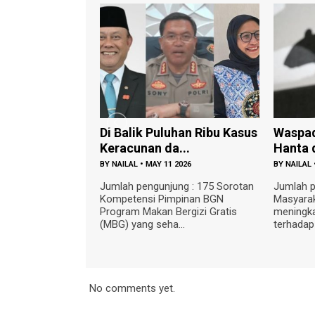
Di Balik Puluhan Ribu Kasus
Waspad
Keracunan da...
Hanta d
BY
NAILAL
•
MAY 11 2026
BY
NAILAL
Jumlah pengunjung : 175 Sorotan
Jumlah p
Kompetensi Pimpinan BGN
Masyarak
Program Makan Bergizi Gratis
meningk
(MBG) yang seha...
terhadap
No comments yet.