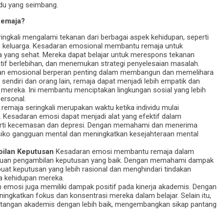
du yang seimbang.
Remaja?
ngkali mengalami tekanan dari berbagai aspek kehidupan, seperti
h keluarga. Kesadaran emosional membantu remaja untuk
a yang sehat. Mereka dapat belajar untuk merespons tekanan
tif berlebihan, dan menemukan strategi penyelesaian masalah.
n emosional berperan penting dalam membangun dan memelihara
ndiri dan orang lain, remaja dapat menjadi lebih empatik dan
mereka. Ini membantu menciptakan lingkungan sosial yang lebih
ersonal.
emaja seringkali merupakan waktu ketika individu mulai
 Kesadaran emosi dapat menjadi alat yang efektif dalam
ti kecemasan dan depresi. Dengan memahami dan menerima
siko gangguan mental dan meningkatkan kesejahteraan mental
ilan Keputusan
Kesadaran emosi membantu remaja dalam
an pengambilan keputusan yang baik. Dengan memahami dampak
at keputusan yang lebih rasional dan menghindari tindakan
a kehidupan mereka.
emosi juga memiliki dampak positif pada kinerja akademis. Dengan
gkatkan fokus dan konsentrasi mereka dalam belajar. Selain itu,
tangan akademis dengan lebih baik, mengembangkan sikap pantang