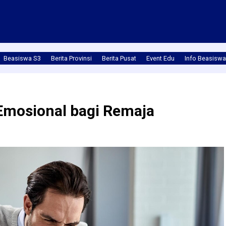
Beasiswa S3
Berita Provinsi
Berita Pusat
Event Edu
Info Beasiswa
Emosional bagi Remaja