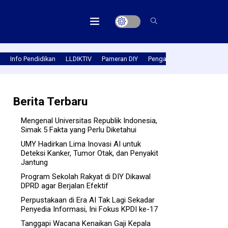
Info Pendidikan
LLDIKTIV
Pameran DIY
Pengabmas
Prestasi PT
Berita Terbaru
Mengenal Universitas Republik Indonesia,
Simak 5 Fakta yang Perlu Diketahui
UMY Hadirkan Lima Inovasi AI untuk
Deteksi Kanker, Tumor Otak, dan Penyakit
Jantung
Program Sekolah Rakyat di DIY Dikawal
DPRD agar Berjalan Efektif
Perpustakaan di Era AI Tak Lagi Sekadar
Penyedia Informasi, Ini Fokus KPDI ke-17
Tanggapi Wacana Kenaikan Gaji Kepala