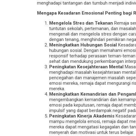
menghadapi tantangan dan tumbuh menjadi indivi
Mengapa Kesadaran Emosional Penting bagi 
Mengelola Stres dan Tekanan
Remaja seri
tuntutan sekolah, pertemanan, dan masala
mengenali dan mengelola stres dengan car
dengan tenang, menghindari pemikiran nega
Meningkatkan Hubungan Sosial
Kesadara
hubungan sosial. Dengan memahami emosi se
responsif terhadap perasaan teman-teman 
sehat dan mendukung perkembangan interp
Peningkatan Kesejahteraan Mental
Masa r
menghadapi masalah kesejahteraan mental.
pencegahan dan manajemen masalah seper
emosi mereka, remaja dapat mengurangi ri
mereka.
Meningkatkan Kemandirian dan Pengamb
mengembangkan kemandirian dan kemampu
emosi pada keputusan, remaja dapat membu
impulsif yang dapat berdampak negatif pad
Peningkatan Kinerja Akademis
Kesadaran 
mampu mengelola emosi, remaja dapat menin
mereka dapat mengatasi kegagalan dan tan
menyerah dan motivasi untuk terus belajar.