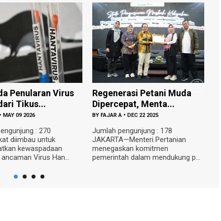
a Penularan Virus
Regenerasi Petani Muda
G
ari Tikus...
Dipercepat, Menta...
T
•
MAY 09 2026
BY
FAJAR A
•
DEC 22 2025
B
engunjung : 270
Jumlah pengunjung : 178
J
at diimbau untuk
JAKARTA—Menteri Pertanian
—
atkan kewaspadaan
menegaskan komitmen
m
 ancaman Virus Han...
pemerintah dalam mendukung p...
se