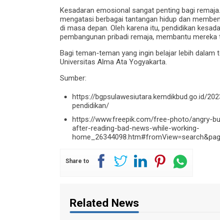
Kesadaran emosional sangat penting bagi remaja
mengatasi berbagai tantangan hidup dan membent
di masa depan. Oleh karena itu, pendidikan kesad
pembangunan pribadi remaja, membantu mereka t
Bagi teman-teman yang ingin belajar lebih dalam 
Universitas Alma Ata Yogyakarta.
Sumber:
https://bgpsulawesiutara.kemdikbud.go.id/2
pendidikan/
https://www.freepik.com/free-photo/angry-b
after-reading-bad-news-while-working-
home_26344098.htm#fromView=search&page
Share to
Related News