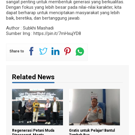
sangat penting untuk membentuk generasi yang berkualitas.
Dengan fokus yang lebih besar pada nilai-nilai karakter, kita
dapat berharap untuk menciptakan masyarakat yang lebih
baik, beretika, dan bertanggung jawab.
Author : Subkhi Mashadi
Sumber Img : https://pin.it/7mHxujYD8
Share to
Related News
Regenerasi Petani Muda
Gratis untuk Pelajar! Bantul
Mend
Dipercepat, Menta...
Tambah Bus ...
Peser