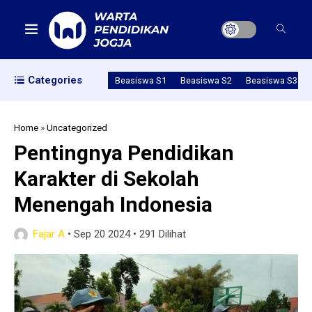
Categories
Beasiswa S1
Beasiswa S2
Beasiswa S3
Home
»
Uncategorized
Pentingnya Pendidikan
Karakter di Sekolah
Menengah Indonesia
Fajar A
•
Sep 20 2024
•
291 Dilihat