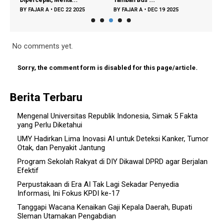
BY
FAJAR A
•
DEC 22 2025
BY
FAJAR A
•
DEC 19 2025
BY
FA
No comments yet.
Sorry, the comment form is disabled for this page/article.
Berita Terbaru
Mengenal Universitas Republik Indonesia, Simak 5 Fakta
yang Perlu Diketahui
UMY Hadirkan Lima Inovasi AI untuk Deteksi Kanker, Tumor
Otak, dan Penyakit Jantung
Program Sekolah Rakyat di DIY Dikawal DPRD agar Berjalan
Efektif
Perpustakaan di Era AI Tak Lagi Sekadar Penyedia
Informasi, Ini Fokus KPDI ke-17
Tanggapi Wacana Kenaikan Gaji Kepala Daerah, Bupati
Sleman Utamakan Pengabdian