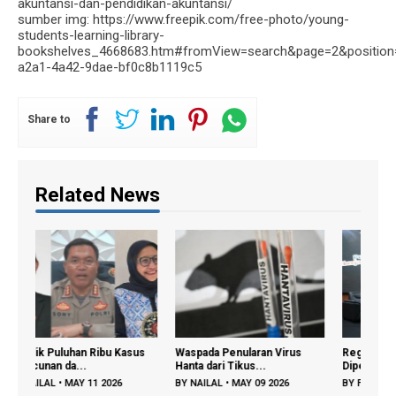
akuntansi-dan-pendidikan-akuntansi/
sumber img: https://www.freepik.com/free-photo/young-
students-learning-library-
bookshelves_4668683.htm#fromView=search&page=2&position
a2a1-4a42-9dae-bf0c8b1119c5
Share to
Related News
asus
Waspada Penularan Virus
Regenerasi Petani Muda
Gra
Hanta dari Tikus...
Dipercepat, Menta...
Tam
BY
NAILAL
•
MAY 09 2026
BY
FAJAR A
•
DEC 22 2025
BY