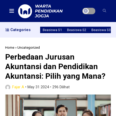
Categories
Beasiswa S1
Beasiswa S2
Beasiswa S3
Home
»
Uncategorized
Perbedaan Jurusan
Akuntansi dan Pendidikan
Akuntansi: Pilih yang Mana?
Fajar A
•
May 31 2024
•
296 Dilihat