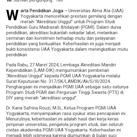
Jumlah pengunjung :
180
W
arta Pendidikan Jogja
– Universitas Alma Ata (UAA)
Yogyakarta menorehkan prestasi gemilang dengan
meraih “Akreditasi Unggul” untuk Program Studi
Pendidikan Guru Madrasah Ibtidaiyah (PGMI). Dalam dunia
pendidikan, akreditasi bukanlah sekadar label, melainkan
cerminan dari komitmen terhadap mutu dan pelayanan
pendidikan yang berkualitas. Keberhasilan ini juga menjadi
bukti konsistensi UAA Yogyakarta dalam meningkatkan mutu
pendidikan.
Pada Rabu, 27 Maret 2024, Lembaga Akreditasi Mandiri
Kependidikan (LAM-DIK) mengumumkan pemberian
“Akreditasi Unggul” kepada PGMI UAA Yogyakarta melalui
Surat Keputusan No. 317/SK/LAMDIK/Ak/S/III/2024.
Penghargaan ini menjadikan PGMI UAA sebagai satu-satunya
Program Studi PGMI dari Perguruan Tinggi Swasta (PTS) di
DIY yang meraih “akreditasi unggul”.
Dr. Kana Safrina Rouzi, M.Si., Ketua Program PGMI UAA
Yogyakarta, menyampaikan rasa syukur atas pencapaian ini.
Menurutnya, keberhasilan ini adalah hasil dari kerja keras
pimpinan universitas, pengelola program studi, dan seluruh
civitas akademika PGMI UAA Yogyakarta. Keberhasilan ini
menjadi lebih istimewa karena diumumkan di bulan suci