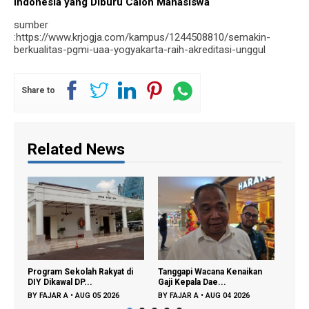
Indonesia yang Diburu Calon Mahasiswa
sumber
:https://www.krjogja.com/kampus/1244508810/semakin-
berkualitas-pgmi-uaa-yogyakarta-raih-akreditasi-unggul
Share to
Related News
Program Sekolah Rakyat di
Tanggapi Wacana Kenaikan
BPS: Deflasi
DIY Dikawal DP...
Gaji Kepala Dae...
2026 Tertah.
BY
FAJAR A
•
AUG 05 2026
BY
FAJAR A
•
AUG 04 2026
BY
FAJAR A
•