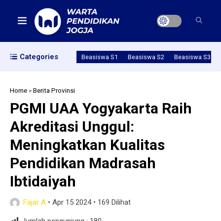
Categories
Beasiswa S1
Beasiswa S2
Beasiswa S3
Home
»
Berita Provinsi
PGMI UAA Yogyakarta Raih
Akreditasi Unggul:
Meningkatkan Kualitas
Pendidikan Madrasah
Ibtidaiyah
Fajar A
•
Apr 15 2024
•
169 Dilihat