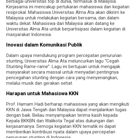
berbagai universitas top di dunia, termasuk di Malaysia.
Kerjasama ini mencakup pertukaran mahasiswa dan kegiatan
resiprokal. Mahasiswa Universitas Alma Ata akan dikirim ke
Malaysia untuk melakukan kegiatan bersama, dan dalam
waktu dekat. Mahasiswa dari Malaysia akan datang ke
Universitas Alma Ata untuk berpartisipasi dalam kegiatan di
masyarakat Indonesia.
Inovasi dalam Komunikasi Publik
Dalam upaya mendukung program percepatan penurunan
stunting, Universitas Alma Ata meluncurkan lagu “Cegah
Stunting Rame-rame”. Lagu ini bertujuan untuk mengajak
masyarakat secara massal untuk menyadari pentingnya
pencegahan stunting dengan cara yang menyenangkan,
melalui musik dan gerakan sehat.
Harapan untuk Mahasiswa KKN
Prof. Hamam Hadi berharap mahasiswa yang akan mengikuti
KKN di Jawa Tengah dan Malaysia dapat menjalankan tugas
dengan baik. Beliau menyampaikan terima kasih kepada
Kepala BKKBN dan Walikota Tegal atas dukungan dan
kerjasamanya. Semoga kegiatan KKN tematik ini dapat
memberikan kontribusi nyata dalam upaya percepatan
penurunan stunting di Indonesia.