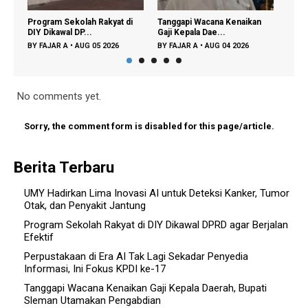
yat di
Tanggapi Wacana Kenaikan
BPS: Deflasi Yogyakarta Juli
Gaji Kepala Dae...
2026 Tertah...
026
BY
FAJAR A
•
AUG 04 2026
BY
FAJAR A
•
AUG 04 2026
No comments yet.
Sorry, the comment form is disabled for this page/article.
Berita Terbaru
UMY Hadirkan Lima Inovasi AI untuk Deteksi Kanker, Tumor
Otak, dan Penyakit Jantung
Program Sekolah Rakyat di DIY Dikawal DPRD agar Berjalan
Efektif
Perpustakaan di Era AI Tak Lagi Sekadar Penyedia
Informasi, Ini Fokus KPDI ke-17
Tanggapi Wacana Kenaikan Gaji Kepala Daerah, Bupati
Sleman Utamakan Pengabdian