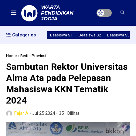
Categories
Beasiswa S1
Beasiswa S2
Beasiswa S3
Home
»
Berita Provinsi
Sambutan Rektor Universitas
Alma Ata pada Pelepasan
Mahasiswa KKN Tematik
2024
Fajar A
•
Jul 25 2024
•
351 Dilihat