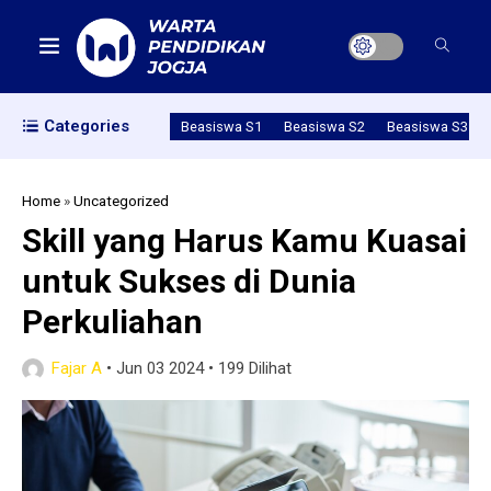
Categories
Beasiswa S1
Beasiswa S2
Beasiswa S3
Home
»
Uncategorized
Skill yang Harus Kamu Kuasai
untuk Sukses di Dunia
Perkuliahan
Fajar A
•
Jun 03 2024
•
199 Dilihat