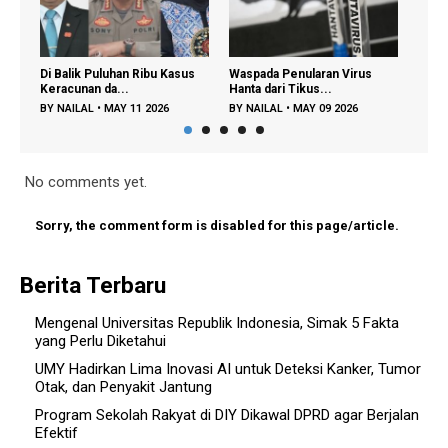
 Puluhan Ribu Kasus
Waspada Penularan Virus
Regenerasi Petani 
n da...
Hanta dari Tikus...
Dipercepat, Menta...
L
•
MAY 11 2026
BY
NAILAL
•
MAY 09 2026
BY
FAJAR A
•
DEC 22 2
No comments yet.
Sorry, the comment form is disabled for this page/article.
Berita Terbaru
Mengenal Universitas Republik Indonesia, Simak 5 Fakta
yang Perlu Diketahui
UMY Hadirkan Lima Inovasi AI untuk Deteksi Kanker, Tumor
Otak, dan Penyakit Jantung
Program Sekolah Rakyat di DIY Dikawal DPRD agar Berjalan
Efektif