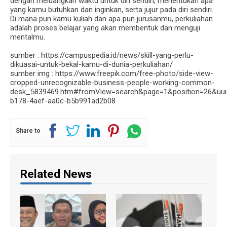
dengan meluangkan waktu untuk diri sendiri, menentukan apa
yang kamu butuhkan dan inginkan, serta jujur pada diri sendiri.
Di mana pun kamu kuliah dan apa pun jurusanmu, perkuliahan
adalah proses belajar yang akan membentuk dan menguji
mentalmu.
sumber : https://campuspedia.id/news/skill-yang-perlu-
dikuasai-untuk-bekal-kamu-di-dunia-perkuliahan/
sumber img : https://www.freepik.com/free-photo/side-view-
cropped-unrecognizable-business-people-working-common-
desk_5839469.htm#fromView=search&page=1&position=26&uui
b178-4aef-aa0c-b5b991ad2b08
Share to
Related News