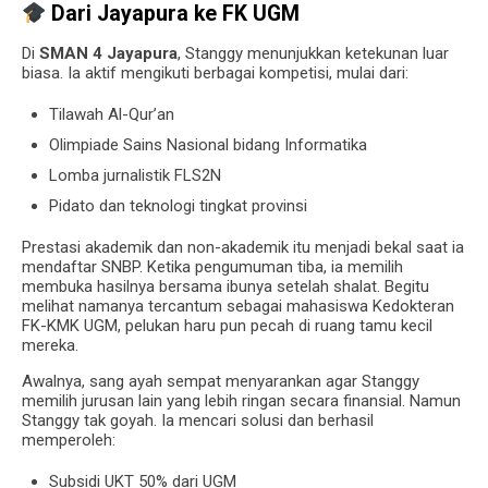
Dari Jayapura ke FK UGM
Di
SMAN 4 Jayapura
, Stanggy menunjukkan ketekunan luar
biasa. Ia aktif mengikuti berbagai kompetisi, mulai dari:
Tilawah Al-Qur’an
Olimpiade Sains Nasional bidang Informatika
Lomba jurnalistik FLS2N
Pidato dan teknologi tingkat provinsi
Prestasi akademik dan non-akademik itu menjadi bekal saat ia
mendaftar SNBP. Ketika pengumuman tiba, ia memilih
membuka hasilnya bersama ibunya setelah shalat. Begitu
melihat namanya tercantum sebagai mahasiswa Kedokteran
FK-KMK UGM, pelukan haru pun pecah di ruang tamu kecil
mereka.
Awalnya, sang ayah sempat menyarankan agar Stanggy
memilih jurusan lain yang lebih ringan secara finansial. Namun
Stanggy tak goyah. Ia mencari solusi dan berhasil
memperoleh:
Subsidi UKT 50% dari UGM