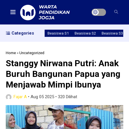
Categories
Beasiswa S1
Beasiswa S2
Beasiswa S3
Home
»
Uncategorized
Stanggy Nirwana Putri: Anak
Buruh Bangunan Papua yang
Menjawab Mimpi Ibunya
Fajar A
•
Aug 05 2025
•
320 Dilihat