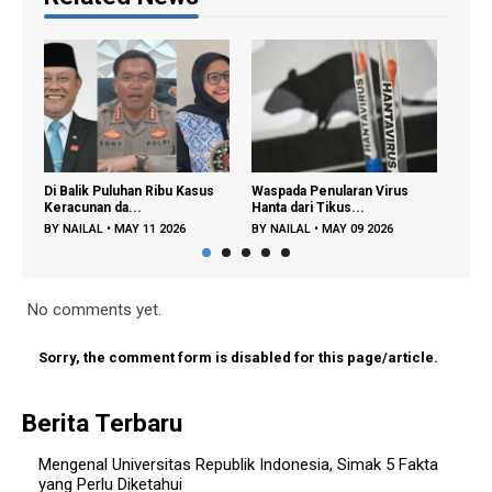
Ribu Kasus
Waspada Penularan Virus
Regenerasi Petani Muda
Hanta dari Tikus...
Dipercepat, Menta...
 2026
BY
NAILAL
•
MAY 09 2026
BY
FAJAR A
•
DEC 22 2025
No comments yet.
Sorry, the comment form is disabled for this page/article.
Berita Terbaru
Mengenal Universitas Republik Indonesia, Simak 5 Fakta
yang Perlu Diketahui