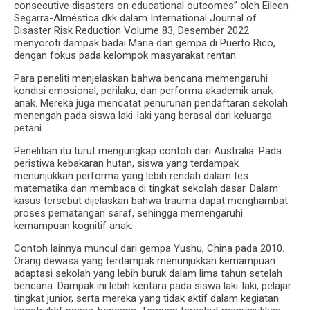
consecutive disasters on educational outcomes” oleh Eileen
Segarra-Alméstica dkk dalam International Journal of
Disaster Risk Reduction Volume 83, Desember 2022
menyoroti dampak badai Maria dan gempa di Puerto Rico,
dengan fokus pada kelompok masyarakat rentan.
Para peneliti menjelaskan bahwa bencana memengaruhi
kondisi emosional, perilaku, dan performa akademik anak-
anak. Mereka juga mencatat penurunan pendaftaran sekolah
menengah pada siswa laki-laki yang berasal dari keluarga
petani.
Penelitian itu turut mengungkap contoh dari Australia. Pada
peristiwa kebakaran hutan, siswa yang terdampak
menunjukkan performa yang lebih rendah dalam tes
matematika dan membaca di tingkat sekolah dasar. Dalam
kasus tersebut dijelaskan bahwa trauma dapat menghambat
proses pematangan saraf, sehingga memengaruhi
kemampuan kognitif anak.
Contoh lainnya muncul dari gempa Yushu, China pada 2010.
Orang dewasa yang terdampak menunjukkan kemampuan
adaptasi sekolah yang lebih buruk dalam lima tahun setelah
bencana. Dampak ini lebih kentara pada siswa laki-laki, pelajar
tingkat junior, serta mereka yang tidak aktif dalam kegiatan