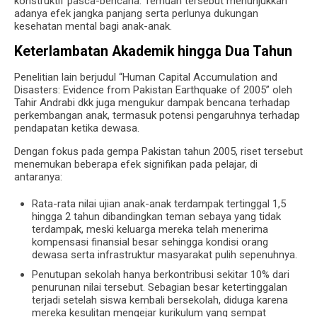
konstruktif pasca-bencana. Temuan tersebut menunjukkan
adanya efek jangka panjang serta perlunya dukungan
kesehatan mental bagi anak-anak.
Keterlambatan Akademik hingga Dua Tahun
Penelitian lain berjudul “Human Capital Accumulation and
Disasters: Evidence from Pakistan Earthquake of 2005” oleh
Tahir Andrabi dkk juga mengukur dampak bencana terhadap
perkembangan anak, termasuk potensi pengaruhnya terhadap
pendapatan ketika dewasa.
Dengan fokus pada gempa Pakistan tahun 2005, riset tersebut
menemukan beberapa efek signifikan pada pelajar, di
antaranya:
Rata-rata nilai ujian anak-anak terdampak tertinggal 1,5
hingga 2 tahun dibandingkan teman sebaya yang tidak
terdampak, meski keluarga mereka telah menerima
kompensasi finansial besar sehingga kondisi orang
dewasa serta infrastruktur masyarakat pulih sepenuhnya.
Penutupan sekolah hanya berkontribusi sekitar 10% dari
penurunan nilai tersebut. Sebagian besar ketertinggalan
terjadi setelah siswa kembali bersekolah, diduga karena
mereka kesulitan mengejar kurikulum yang sempat