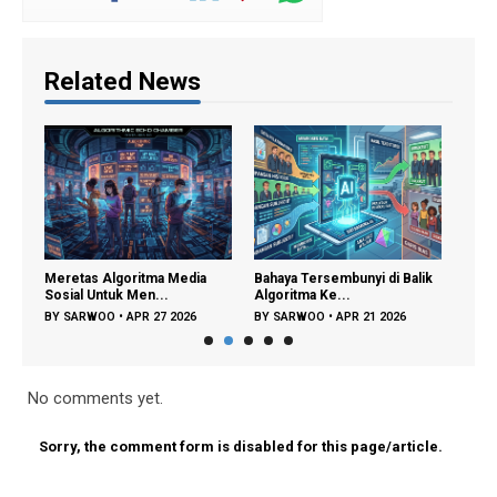
Related News
an
Meretas Algoritma Media
Bahaya Tersembunyi di Balik
Wasp
Sosial Untuk Men...
Algoritma Ke...
Suara
BY
SARWOO
•
APR 27 2026
BY
SARWOO
•
APR 21 2026
BY
S
No comments yet.
Sorry, the comment form is disabled for this page/article.