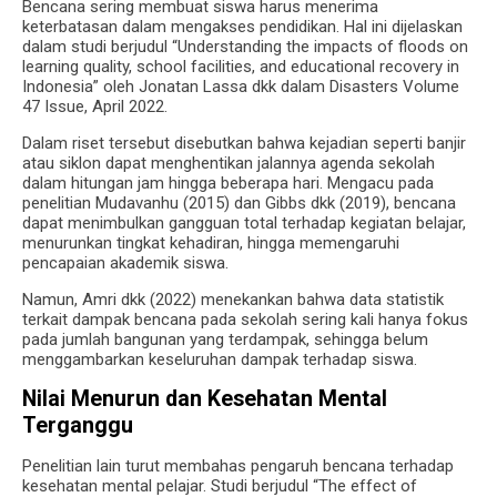
Bencana sering membuat siswa harus menerima
keterbatasan dalam mengakses pendidikan. Hal ini dijelaskan
dalam studi berjudul “Understanding the impacts of floods on
learning quality, school facilities, and educational recovery in
Indonesia” oleh Jonatan Lassa dkk dalam Disasters Volume
47 Issue, April 2022.
Dalam riset tersebut disebutkan bahwa kejadian seperti banjir
atau siklon dapat menghentikan jalannya agenda sekolah
dalam hitungan jam hingga beberapa hari. Mengacu pada
penelitian Mudavanhu (2015) dan Gibbs dkk (2019), bencana
dapat menimbulkan gangguan total terhadap kegiatan belajar,
menurunkan tingkat kehadiran, hingga memengaruhi
pencapaian akademik siswa.
Namun, Amri dkk (2022) menekankan bahwa data statistik
terkait dampak bencana pada sekolah sering kali hanya fokus
pada jumlah bangunan yang terdampak, sehingga belum
menggambarkan keseluruhan dampak terhadap siswa.
Nilai Menurun dan Kesehatan Mental
Terganggu
Penelitian lain turut membahas pengaruh bencana terhadap
kesehatan mental pelajar. Studi berjudul “The effect of