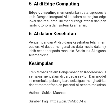
5.
AI di Edge Computing
Edge computing
memungkinkan data diproses leb
jauh. Dengan integrasi AI ke dalam perangkat edge
lokal dan real-time. Ini mengurangi latensi dan p
mobil otonom dan sistem keamanan.
6.
AI dalam Kesehatan
Pengembangan AI di bidang kesehatan telah mem
pasien. AI dapat menganalisis data medis dalam 
lebih cepat daripada manusia. Selain itu, AI dig
telemedicine.
Kesimpulan
Tren terbaru dalam Pengembangan Kecerdasan Bu
semakin mendalam di berbagai sektor. Dari model
ini membuka peluang baru sekaligus menghadirkan
dapat memanfaatkan potensi AI secara maksimal
Author : Subkhi Mashadi
Sumber Img : https://pin.it/sMbcC4j7j