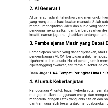
mesin.
2.
AI Generatif
AI generatif adalah teknologi yang memungkinkan
yang menyerupai hasil buatan manusia. Salah satu
mampu menciptakan video dan audio yang sangat re
pengguna menghasilkan gambar berdasarkan deskrip
kreatif, namun juga menghadirkan tantangan terka
3.
Pembelajaran Mesin yang Dapat Di
Pembelajaran mesin yang dapat dijelaskan, atau
E
pengembangan AI. XAI bertujuan untuk membuat 
dipahami oleh manusia. Hal ini penting untuk 
dipertanggungjawabkan, terutama di sektor-sektor
Baca Juga :
UAA Tempati Peringkat Lima UniR
4.
AI untuk Keberlanjutan
Penggunaan AI untuk tujuan keberlanjutan semaki
mengoptimalkan penggunaan energi, dan menguran
mengelola jaringan listrik yang lebih efisien dan 
dari tren yang lebih besar untuk menggabungkan t