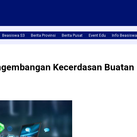
Beasiswa S3
Berita Provinsi
Berita Pusat
Event Edu
Info Beasiswa
engembangan Kecerdasan Buatan