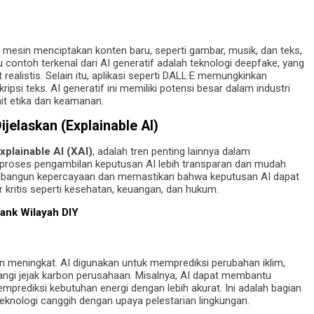
 mesin menciptakan konten baru, seperti gambar, musik, dan teks,
 contoh terkenal dari AI generatif adalah teknologi deepfake, yang
alistis. Selain itu, aplikasi seperti DALL·E memungkinkan
si teks. AI generatif ini memiliki potensi besar dalam industri
it etika dan keamanan.
jelaskan (Explainable AI)
xplainable AI (XAI)
, adalah tren penting lainnya dalam
proses pengambilan keputusan AI lebih transparan dan mudah
membangun kepercayaan dan memastikan bahwa keputusan AI dapat
 kritis seperti kesehatan, keuangan, dan hukum.
ank Wilayah DIY
n meningkat. AI digunakan untuk memprediksi perubahan iklim,
gi jejak karbon perusahaan. Misalnya, AI dapat membantu
memprediksi kebutuhan energi dengan lebih akurat. Ini adalah bagian
eknologi canggih dengan upaya pelestarian lingkungan.