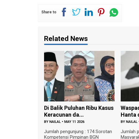
Share to
Related News
Di Balik Puluhan Ribu Kasus
Waspad
Keracunan da...
Hanta d
BY
NAILAL
•
MAY 11 2026
BY
NAILAL
Jumlah pengunjung : 174 Sorotan
Jumlah p
Kompetensi Pimpinan BGN
Masyarak