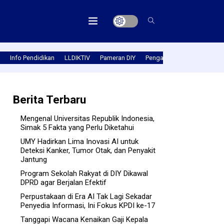
Info Pendidikan
LLDIKTIV
Pameran DIY
Pengabmas
Prestasi PT
Berita Terbaru
Mengenal Universitas Republik Indonesia,
Simak 5 Fakta yang Perlu Diketahui
UMY Hadirkan Lima Inovasi AI untuk
Deteksi Kanker, Tumor Otak, dan Penyakit
Jantung
Program Sekolah Rakyat di DIY Dikawal
DPRD agar Berjalan Efektif
Perpustakaan di Era AI Tak Lagi Sekadar
Penyedia Informasi, Ini Fokus KPDI ke-17
Tanggapi Wacana Kenaikan Gaji Kepala