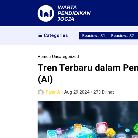
Categories
Beasiswa S1
Beasiswa S2
Home
»
Uncategorized
Tren Terbaru dalam P
(AI)
Fajar A
•
Aug 29 2024
•
273 Dilihat