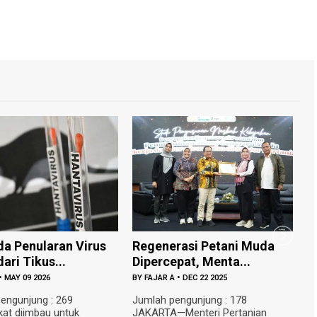
a Penularan Virus
Regenerasi Petani Muda
G
ari Tikus...
Dipercepat, Menta...
T
•
MAY 09 2026
BY
FAJAR A
•
DEC 22 2025
B
engunjung : 269
Jumlah pengunjung : 178
J
at diimbau untuk
JAKARTA—Menteri Pertanian
—