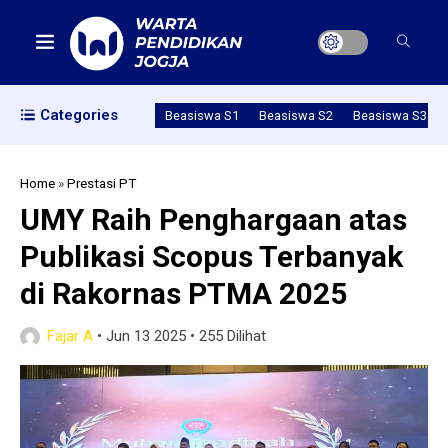
Categories
Beasiswa S1
Beasiswa S2
Beasiswa S3
Home
»
Prestasi PT
UMY Raih Penghargaan atas
Publikasi Scopus Terbanyak
di Rakornas PTMA 2025
Fajar A
•
Jun 13 2025
•
255 Dilihat