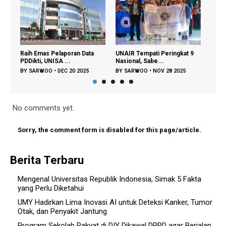
Raih Emas Pelaporan Data
UNAIR Tempati Peringkat 9
Unha
PDDikti, UNISA ...
Nasional, Sabe...
PIMN
BY
SARWOO
•
DEC 20 2025
BY
SARWOO
•
NOV 28 2025
BY
S
No comments yet.
Sorry, the comment form is disabled for this page/article.
Berita Terbaru
Mengenal Universitas Republik Indonesia, Simak 5 Fakta
yang Perlu Diketahui
UMY Hadirkan Lima Inovasi AI untuk Deteksi Kanker, Tumor
Otak, dan Penyakit Jantung
Program Sekolah Rakyat di DIY Dikawal DPRD agar Berjalan