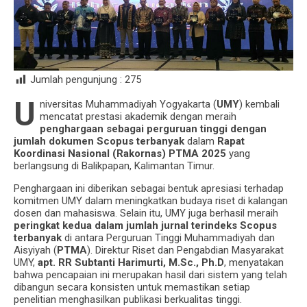
Jumlah pengunjung :
275
U
niversitas Muhammadiyah Yogyakarta (
UMY
) kembali
mencatat prestasi akademik dengan meraih
penghargaan sebagai perguruan tinggi dengan
jumlah dokumen Scopus terbanyak
dalam
Rapat
Koordinasi Nasional (Rakornas) PTMA 2025
yang
berlangsung di Balikpapan, Kalimantan Timur.
Penghargaan ini diberikan sebagai bentuk apresiasi terhadap
komitmen UMY dalam meningkatkan budaya riset di kalangan
dosen dan mahasiswa. Selain itu, UMY juga berhasil meraih
peringkat kedua dalam jumlah jurnal terindeks Scopus
terbanyak
di antara Perguruan Tinggi Muhammadiyah dan
Aisyiyah (
PTMA
). Direktur Riset dan Pengabdian Masyarakat
UMY,
apt. RR Subtanti Harimurti, M.Sc., Ph.D
, menyatakan
bahwa pencapaian ini merupakan hasil dari sistem yang telah
dibangun secara konsisten untuk memastikan setiap
penelitian menghasilkan publikasi berkualitas tinggi.