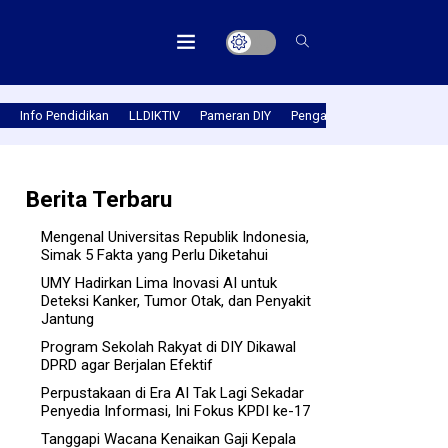
Info Pendidikan
LLDIKTIV
Pameran DIY
Pengabmas
Prestasi PT
Berita Terbaru
Mengenal Universitas Republik Indonesia,
Simak 5 Fakta yang Perlu Diketahui
UMY Hadirkan Lima Inovasi AI untuk
Deteksi Kanker, Tumor Otak, dan Penyakit
Jantung
Program Sekolah Rakyat di DIY Dikawal
DPRD agar Berjalan Efektif
Perpustakaan di Era AI Tak Lagi Sekadar
Penyedia Informasi, Ini Fokus KPDI ke-17
Tanggapi Wacana Kenaikan Gaji Kepala