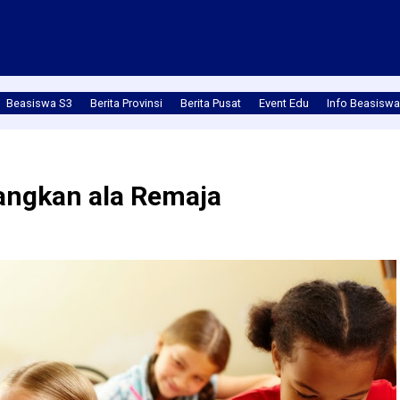
Beasiswa S3
Berita Provinsi
Berita Pusat
Event Edu
Info Beasiswa
angkan ala Remaja