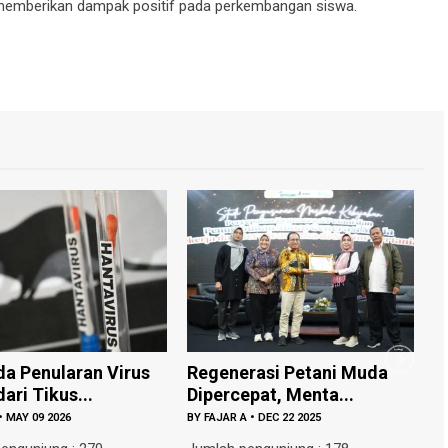
 memberikan dampak positif pada perkembangan siswa.
enularan Virus
Regenerasi Petani Muda
Grati
 Tikus...
Dipercepat, Menta...
Tamb
 09 2026
BY
FAJAR A
•
DEC 22 2025
BY
FAJA