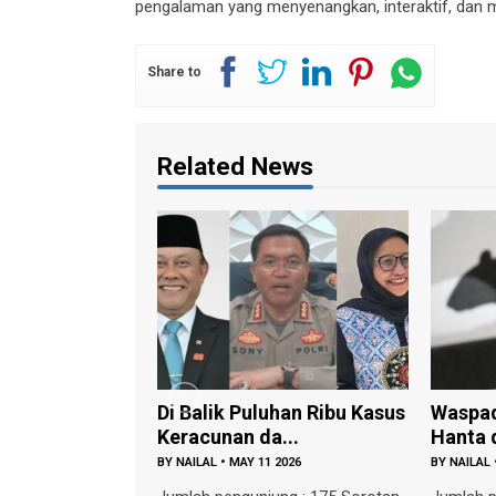
pengalaman yang menyenangkan, interaktif, dan
Share to
Related News
Di Balik Puluhan Ribu Kasus
Waspada P
Keracunan da...
Hanta dari
BY
NAILAL
•
MAY 11 2026
BY
NAILAL
•
MAY