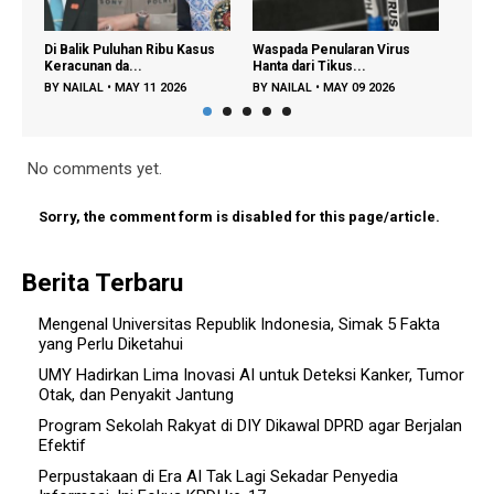
Di Balik Puluhan Ribu Kasus
Waspada Penularan Virus
Regenera
Keracunan da...
Hanta dari Tikus...
Dipercep
BY
NAILAL
•
MAY 11 2026
BY
NAILAL
•
MAY 09 2026
BY
FAJAR
No comments yet.
Sorry, the comment form is disabled for this page/article.
Berita Terbaru
Mengenal Universitas Republik Indonesia, Simak 5 Fakta
yang Perlu Diketahui
UMY Hadirkan Lima Inovasi AI untuk Deteksi Kanker, Tumor
Otak, dan Penyakit Jantung
Program Sekolah Rakyat di DIY Dikawal DPRD agar Berjalan
Efektif
Perpustakaan di Era AI Tak Lagi Sekadar Penyedia