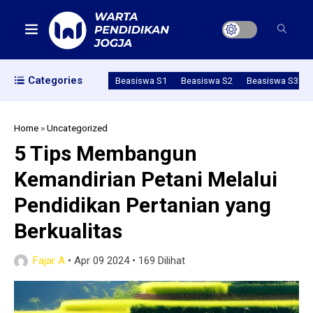
Categories
Beasiswa S1
Beasiswa S2
Beasiswa S3
Home
»
Uncategorized
5 Tips Membangun
Kemandirian Petani Melalui
Pendidikan Pertanian yang
Berkualitas
Fajar A
•
Apr 09 2024
•
169 Dilihat