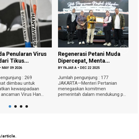
rasi Petani Muda
Gratis untuk Pelajar! Bantul
M
pat, Menta...
Tambah Bus ...
P
A
•
DEC 22 2025
BY
FAJAR A
•
DEC 19 2025
B
engunjung : 177
Jumlah pengunjung : 250 BANTUL
J
—Menteri Pertanian
—Pemerintah Kabupaten Bantul
J
kan komitmen
menerima tambahan satu unit bus
D
ah dalam mendukung p...
sekolah...
(M
/article.