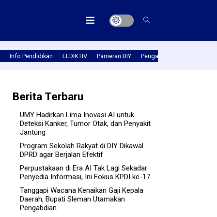
Info Pendidikan
LLDIKTIV
Pameran DIY
Pengabmas
Prestasi PT
Berita Terbaru
UMY Hadirkan Lima Inovasi AI untuk
Deteksi Kanker, Tumor Otak, dan Penyakit
Jantung
Program Sekolah Rakyat di DIY Dikawal
DPRD agar Berjalan Efektif
Perpustakaan di Era AI Tak Lagi Sekadar
Penyedia Informasi, Ini Fokus KPDI ke-17
Tanggapi Wacana Kenaikan Gaji Kepala
Daerah, Bupati Sleman Utamakan
Pengabdian