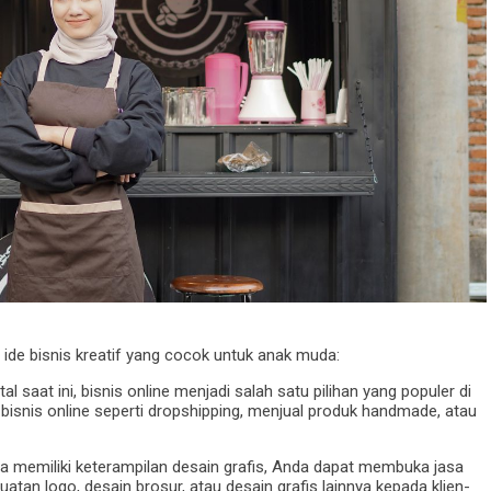
6 ide bisnis kreatif yang cocok untuk anak muda:
tal saat ini, bisnis online menjadi salah satu pilihan yang populer di
isnis online seperti dropshipping, menjual produk handmade, atau
nda memiliki keterampilan desain grafis, Anda dapat membuka jasa
tan logo, desain brosur, atau desain grafis lainnya kepada klien-