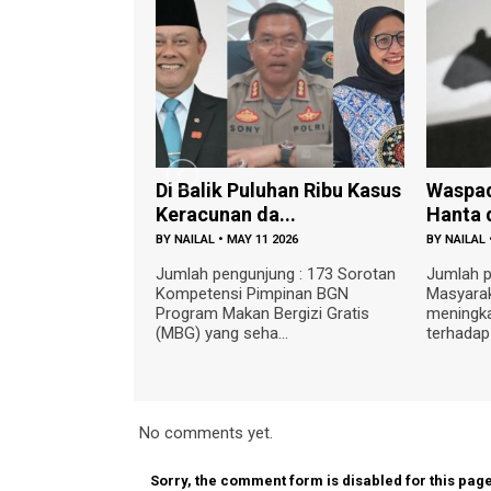
uhan Ribu Kasus
Waspada Penularan Virus
Regene
...
Hanta dari Tikus...
Diperce
 2026
BY
NAILAL
•
MAY 09 2026
BY
FAJAR 
ung : 173 Sorotan
Jumlah pengunjung : 269
Jumlah p
mpinan BGN
Masyarakat diimbau untuk
JAKARTA
ergizi Gratis
meningkatkan kewaspadaan
menegas
...
terhadap ancaman Virus Han...
pemerint
No comments yet.
Sorry, the comment form is disabled for this page