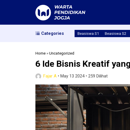
Categories
Beasiswa S1
Beasiswa S2
Home
»
Uncategorized
6 Ide Bisnis Kreatif y
Fajar A
•
May 13 2024
•
259 Dilihat