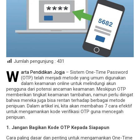
Jumlah pengunjung :
431
W
arta Pendidikan Jogja
– Sistem One-Time Password
(OTP) telah menjadi metode yang umum digunakan
dalam keamanan online untuk melindungi akun
pengguna dari potensi ancaman keamanan. Meskipun OTP
memberikan tingkat keamanan tambahan, namun perlu diingat
bahwa mereka juga bisa rentan terhadap berbagai metode
penipuan. Dalam artikel ini, kita akan membahas 7 cara efektif
untuk mengamankan kode verifikasi OTP guna mencegah
penipuan.
1. Jangan Bagikan Kode OTP Kepada Siapapun
Cara paling dasar dan penting untuk mengamankan One-Time