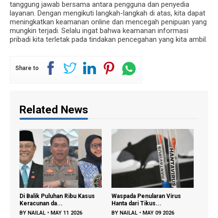
tanggung jawab bersama antara pengguna dan penyedia
layanan. Dengan mengikuti langkah-langkah di atas, kita dapat
meningkatkan keamanan online dan mencegah penipuan yang
mungkin terjadi. Selalu ingat bahwa keamanan informasi
pribadi kita terletak pada tindakan pencegahan yang kita ambil.
Share to
Related News
Di Balik Puluhan Ribu Kasus
Waspada Penularan Virus
Rege
Keracunan da...
Hanta dari Tikus...
Diper
BY
NAILAL
•
MAY 11 2026
BY
NAILAL
•
MAY 09 2026
BY
FA