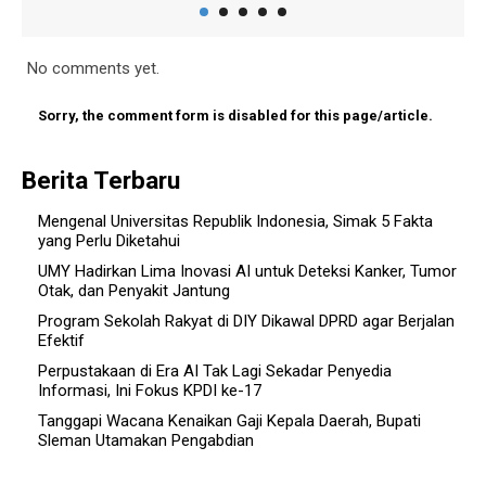
No comments yet.
Sorry, the comment form is disabled for this page/article.
Berita Terbaru
Mengenal Universitas Republik Indonesia, Simak 5 Fakta
yang Perlu Diketahui
UMY Hadirkan Lima Inovasi AI untuk Deteksi Kanker, Tumor
Otak, dan Penyakit Jantung
Program Sekolah Rakyat di DIY Dikawal DPRD agar Berjalan
Efektif
Perpustakaan di Era AI Tak Lagi Sekadar Penyedia
Informasi, Ini Fokus KPDI ke-17
Tanggapi Wacana Kenaikan Gaji Kepala Daerah, Bupati
Sleman Utamakan Pengabdian