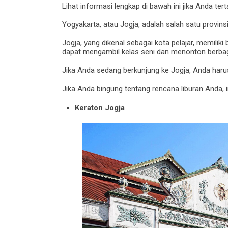
Lihat informasi lengkap di bawah ini jika Anda te
Yogyakarta, atau Jogja, adalah salah satu provins
Jogja, yang dikenal sebagai kota pelajar, memilik
dapat mengambil kelas seni dan menonton berbag
Jika Anda sedang berkunjung ke Jogja, Anda har
Jika Anda bingung tentang rencana liburan Anda, 
Keraton Jogja