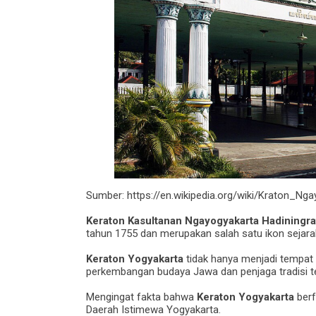
Sumber: https://en.wikipedia.org/wiki/Kraton_Ng
Keraton Kasultanan Ngayogyakarta Hadiningra
tahun 1755 dan merupakan salah satu ikon sejara
Keraton Yogyakarta
tidak hanya menjadi tempat t
perkembangan budaya Jawa dan penjaga tradisi t
Mengingat fakta bahwa
Keraton Yogyakarta
berf
Daerah Istimewa Yogyakarta.