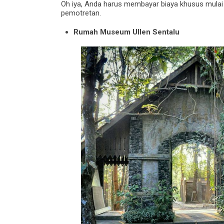
Oh iya, Anda harus membayar biaya khusus mulai d
pemotretan.
Rumah Museum Ullen Sentalu