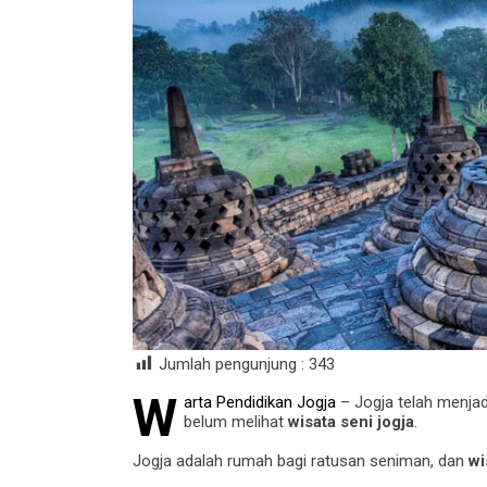
Jumlah pengunjung :
343
W
arta Pendidikan Jogja
– Jogja telah menjadi
belum melihat
wisata seni jogja
.
Jogja adalah rumah bagi ratusan seniman, dan
wi