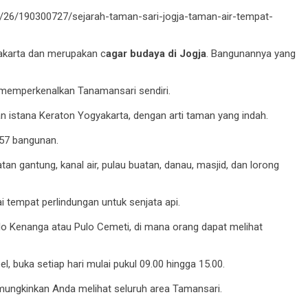
7/26/190300727/sejarah-taman-sari-jogja-taman-air-tempat-
yakarta dan merupakan c
agar budaya di Jogja
. Bangunannya yang
memperkenalkan Tanamansari sendiri.
 istana Keraton Yogyakarta, dengan arti taman yang indah.
 57 bangunan.
an gantung, kanal air, pulau buatan, danau, masjid, dan lorong
 tempat perlindungan untuk senjata api.
ulo Kenanga atau Pulo Cemeti, di mana orang dapat melihat
l, buka setiap hari mulai pukul 09.00 hingga 15.00.
mungkinkan Anda melihat seluruh area Tamansari.