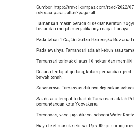
Sumber: https://travel.kompas.com/read/2022/0
rekreasi-para-sultan?page=all
Tamansari
masih berada di sekitar Keraton Yog
besar dan megah menjadikannya cagar budaya.
Pada tahun 1755, Sri Sultan Hamengku Buwono I 
Pada awalnya, Tamansari adalah kebun atau taman
Tamansari terletak di atas 10 hektar dan memiliki
Di sana terdapat gedung, kolam pemandian, jembat
bawah tanah.
Sebenarnya, Tamansari dulunya digunakan sebagai
Salah satu tempat terbaik di Tamansari adalah P
pemandangan kota Yogyakarta.
Tamansari, yang juga dikenal sebagai Water Kastee
Biaya tiket masuk sebesar Rp5.000 per orang me