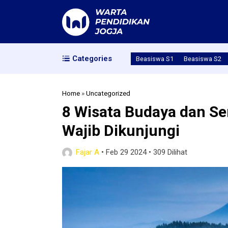
Categories
Beasiswa S1
Beasiswa S2
Home
»
Uncategorized
8 Wisata Budaya dan Sen
Wajib Dikunjungi
Fajar A
•
Feb 29 2024
•
309 Dilihat