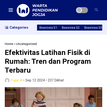
Categories
Beasiswa S1
Beasiswa S2
Beasiswa S3
Home
»
Uncategorized
Efektivitas Latihan Fisik di
Rumah: Tren dan Program
Terbaru
Fajar A
•
Sep 12 2024
•
237 Dilihat