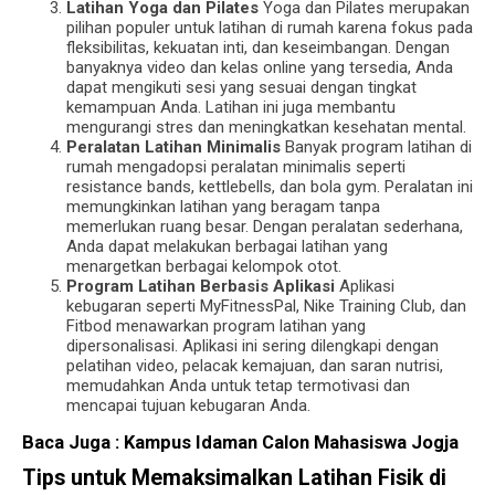
Latihan Yoga dan Pilates
Yoga dan Pilates merupakan
pilihan populer untuk latihan di rumah karena fokus pada
fleksibilitas, kekuatan inti, dan keseimbangan. Dengan
banyaknya video dan kelas online yang tersedia, Anda
dapat mengikuti sesi yang sesuai dengan tingkat
kemampuan Anda. Latihan ini juga membantu
mengurangi stres dan meningkatkan kesehatan mental.
Peralatan Latihan Minimalis
Banyak program latihan di
rumah mengadopsi peralatan minimalis seperti
resistance bands, kettlebells, dan bola gym. Peralatan ini
memungkinkan latihan yang beragam tanpa
memerlukan ruang besar. Dengan peralatan sederhana,
Anda dapat melakukan berbagai latihan yang
menargetkan berbagai kelompok otot.
Program Latihan Berbasis Aplikasi
Aplikasi
kebugaran seperti MyFitnessPal, Nike Training Club, dan
Fitbod menawarkan program latihan yang
dipersonalisasi. Aplikasi ini sering dilengkapi dengan
pelatihan video, pelacak kemajuan, dan saran nutrisi,
memudahkan Anda untuk tetap termotivasi dan
mencapai tujuan kebugaran Anda.
Baca Juga :
Kampus Idaman Calon Mahasiswa Jogja
Tips untuk Memaksimalkan Latihan Fisik di