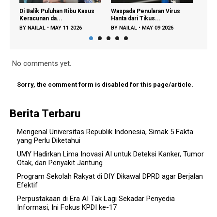
Di Balik Puluhan Ribu Kasus
Waspada Penularan Virus
Regenera
Keracunan da...
Hanta dari Tikus...
Dipercep
BY
NAILAL
•
MAY 11 2026
BY
NAILAL
•
MAY 09 2026
BY
FAJAR
No comments yet.
Sorry, the comment form is disabled for this page/article.
Berita Terbaru
Mengenal Universitas Republik Indonesia, Simak 5 Fakta
yang Perlu Diketahui
UMY Hadirkan Lima Inovasi AI untuk Deteksi Kanker, Tumor
Otak, dan Penyakit Jantung
Program Sekolah Rakyat di DIY Dikawal DPRD agar Berjalan
Efektif
Perpustakaan di Era AI Tak Lagi Sekadar Penyedia
Informasi, Ini Fokus KPDI ke-17