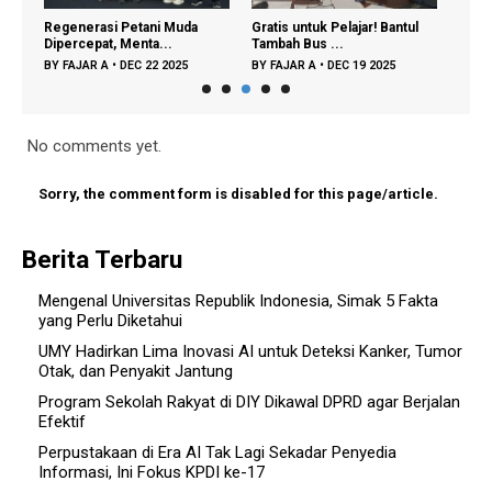
Regenerasi Petani Muda
Gratis untuk Pelajar! Bantul
Mend
Dipercepat, Menta...
Tambah Bus ...
Peser
BY
FAJAR A
•
DEC 22 2025
BY
FAJAR A
•
DEC 19 2025
BY
FA
No comments yet.
Sorry, the comment form is disabled for this page/article.
Berita Terbaru
Mengenal Universitas Republik Indonesia, Simak 5 Fakta
yang Perlu Diketahui
UMY Hadirkan Lima Inovasi AI untuk Deteksi Kanker, Tumor
Otak, dan Penyakit Jantung
Program Sekolah Rakyat di DIY Dikawal DPRD agar Berjalan
Efektif
Perpustakaan di Era AI Tak Lagi Sekadar Penyedia
Informasi, Ini Fokus KPDI ke-17