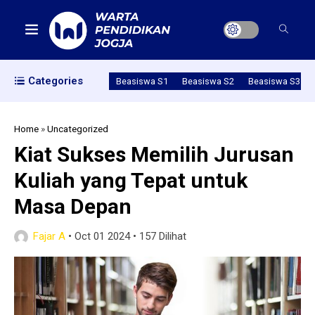
Categories
Beasiswa S1
Beasiswa S2
Beasiswa S3
Home
»
Uncategorized
Kiat Sukses Memilih Jurusan
Kuliah yang Tepat untuk
Masa Depan
Fajar A
•
Oct 01 2024
•
157 Dilihat