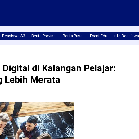
Beasiswa S3
Berita Provinsi
Berita Pusat
Event Edu
Info Beasiswa
igital di Kalangan Pelajar:
g Lebih Merata