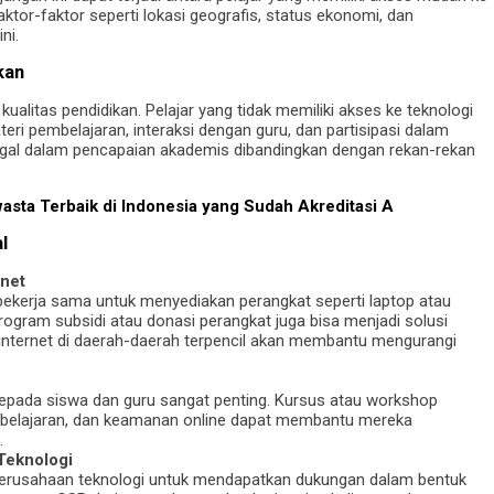
aktor-faktor seperti lokasi geografis, status ekonomi, dan
ni.
kan
ualitas pendidikan. Pelajar yang tidak memiliki akses ke teknologi
i pembelajaran, interaksi dengan guru, dan partisipasi dalam
nggal dalam pencapaian akademis dibandingkan dengan rekan-rekan
asta Terbaik di Indonesia yang Sudah Akreditasi A
l
rnet
ekerja sama untuk menyediakan perangkat seperti laptop atau
ogram subsidi atau donasi perangkat juga bisa menjadi solusi
tur internet di daerah-daerah terpencil akan membantu mengurangi
 kepada siswa dan guru sangat penting. Kursus atau workshop
embelajaran, dan keamanan online dapat membantu mereka
.
Teknologi
perusahaan teknologi untuk mendapatkan dukungan dalam bentuk