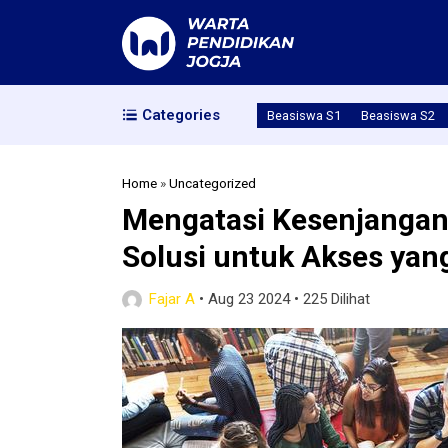
Categories
Beasiswa S1
Beasiswa S2
Home
»
Uncategorized
Mengatasi Kesenjangan D
Solusi untuk Akses yan
Fajar A
•
Aug 23 2024
•
225 Dilihat