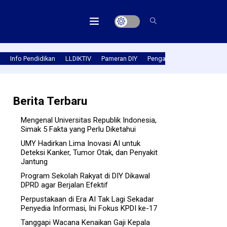
Info Pendidikan
LLDIKTIV
Pameran DIY
Pengabmas
Prestasi PT
Berita Terbaru
Mengenal Universitas Republik Indonesia,
Simak 5 Fakta yang Perlu Diketahui
UMY Hadirkan Lima Inovasi AI untuk
Deteksi Kanker, Tumor Otak, dan Penyakit
Jantung
Program Sekolah Rakyat di DIY Dikawal
DPRD agar Berjalan Efektif
Perpustakaan di Era AI Tak Lagi Sekadar
Penyedia Informasi, Ini Fokus KPDI ke-17
Tanggapi Wacana Kenaikan Gaji Kepala