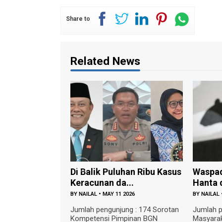
Share to
Related News
Di Balik Puluhan Ribu Kasus
Waspad
Keracunan da...
Hanta d
BY
NAILAL
•
MAY 11 2026
BY
NAILAL
Jumlah pengunjung : 174 Sorotan
Jumlah p
Kompetensi Pimpinan BGN
Masyarak