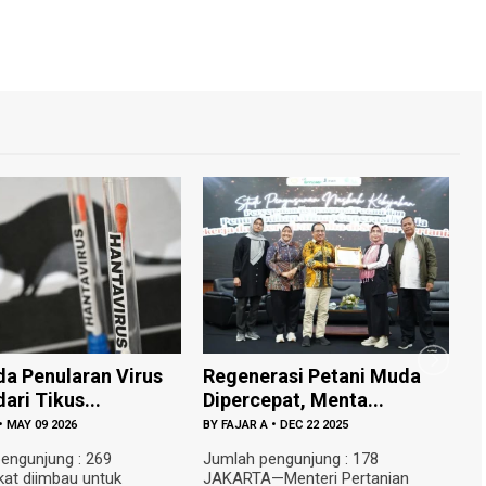
a Penularan Virus
Regenerasi Petani Muda
G
ari Tikus...
Dipercepat, Menta...
T
•
MAY 09 2026
BY
FAJAR A
•
DEC 22 2025
B
engunjung : 269
Jumlah pengunjung : 178
J
at diimbau untuk
JAKARTA—Menteri Pertanian
—