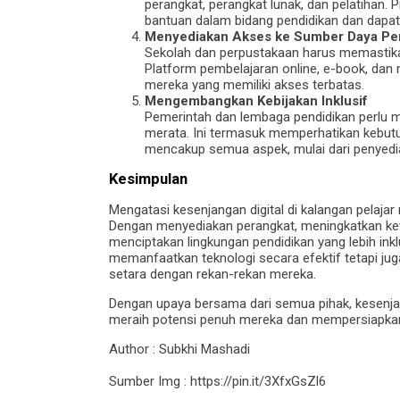
perangkat, perangkat lunak, dan pelatihan.
bantuan dalam bidang pendidikan dan dapat
Menyediakan Akses ke Sumber Daya Pend
Sekolah dan perpustakaan harus memastikan
Platform pembelajaran online, e-book, dan 
mereka yang memiliki akses terbatas.
Mengembangkan Kebijakan Inklusif
Pemerintah dan lembaga pendidikan perlu 
merata. Ini termasuk memperhatikan kebut
mencakup semua aspek, mulai dari penyedia
Kesimpulan
Mengatasi kesenjangan digital di kalangan pelaj
Dengan menyediakan perangkat, meningkatkan kete
menciptakan lingkungan pendidikan yang lebih ink
memanfaatkan teknologi secara efektif tetapi j
setara dengan rekan-rekan mereka.
Dengan upaya bersama dari semua pihak, kesenjan
meraih potensi penuh mereka dan mempersiapkan d
Author : Subkhi Mashadi
Sumber Img : https://pin.it/3XfxGsZl6