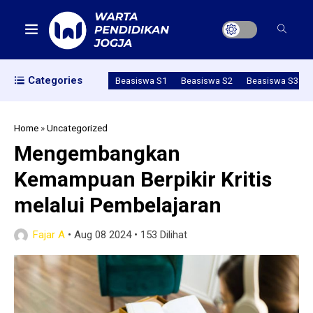
Categories
Beasiswa S1
Beasiswa S2
Beasiswa S3
Home
»
Uncategorized
Mengembangkan
Kemampuan Berpikir Kritis
melalui Pembelajaran
Fajar A
•
Aug 08 2024
•
153 Dilihat