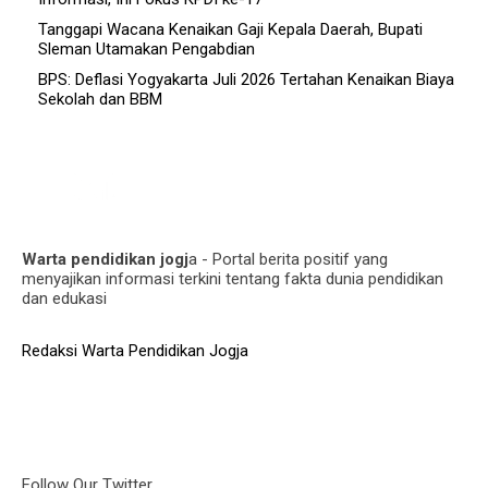
Tanggapi Wacana Kenaikan Gaji Kepala Daerah, Bupati
Sleman Utamakan Pengabdian
BPS: Deflasi Yogyakarta Juli 2026 Tertahan Kenaikan Biaya
Sekolah dan BBM
Warta pendidikan jogj
a - Portal berita positif yang
menyajikan informasi terkini tentang fakta dunia pendidikan
dan edukasi
Redaksi Warta Pendidikan Jogja
Follow Our Twitter