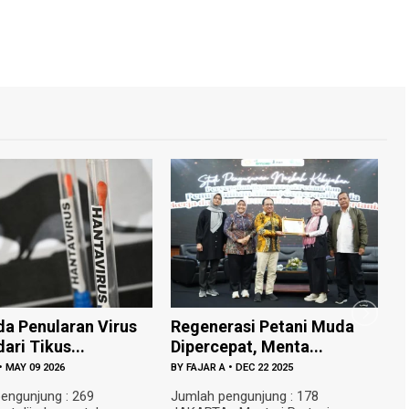
nerasi Petani Muda
Gratis untuk Pelajar! Bantul
cepat, Menta...
Tambah Bus ...
R A
•
DEC 22 2025
BY
FAJAR A
•
DEC 19 2025
 pengunjung : 178
Jumlah pengunjung : 256 BANTUL