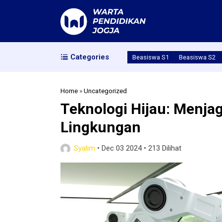
Categories
Beasiswa S1
Beasiswa S2
Home
»
Uncategorized
Teknologi Hijau: Menja
Lingkungan
Syalim
•
Dec 03 2024
•
213 Dilihat