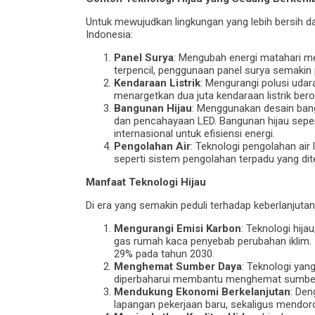
Untuk mewujudkan lingkungan yang lebih bersih dan
Indonesia:
Panel Surya
: Mengubah energi matahari men
terpencil, penggunaan panel surya semakin p
Kendaraan Listrik
: Mengurangi polusi udar
menargetkan dua juta kendaraan listrik ber
Bangunan Hijau
: Menggunakan desain bang
dan pencahayaan LED. Bangunan hijau sepert
internasional untuk efisiensi energi.
Pengolahan Air
: Teknologi pengolahan air
seperti sistem pengolahan terpadu yang dit
Manfaat Teknologi Hijau
Di era yang semakin peduli terhadap keberlanjuta
Mengurangi Emisi Karbon
: Teknologi hij
gas rumah kaca penyebab perubahan iklim.
29% pada tahun 2030.
Menghemat Sumber Daya
: Teknologi yan
diperbaharui membantu menghemat sumber 
Mendukung Ekonomi Berkelanjutan
: Den
lapangan pekerjaan baru, sekaligus mendo