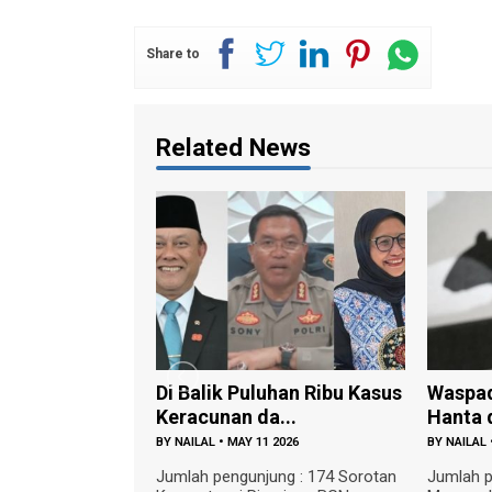
Share to
Related News
uluhan Ribu Kasus
Waspada Penularan Virus
Rege
da...
Hanta dari Tikus...
Diper
11 2026
BY
NAILAL
•
MAY 09 2026
BY
FAJA
njung : 174 Sorotan
Jumlah pengunjung : 269
Jumlah