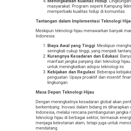
Meningkatkan Kualitas Hidup
: Lingkungan
masyarakat. Program seperti Kampung Iklim
memperbaiki kualitas hidup di komunitas.
Tantangan dalam Implementasi Teknologi Hija
Meskipun teknologi hijau menawarkan banyak ma
Indonesia:
Biaya Awal yang Tinggi
: Meskipun menghem
seringkali cukup tinggi, yang menjadi tant
Kurangnya Kesadaran dan Edukasi
: Ban
manfaat jangka panjang dari teknologi hija
untuk meningkatkan adopsi teknologi ini.
Kebijakan dan Regulasi
: Beberapa kebijak
penguatan. Upaya proaktif dan insentif fin
lingkungan.
Masa Depan Teknologi Hijau
Dengan meningkatnya kesadaran global akan pentin
berkembang. Inovasi dalam bidang ini diharapkan d
Indonesia, melalui rencana pembangunan jangka
teknologi hijau di berbagai sektor, termasuk energ
menjaga kelestarian alam, tetapi juga untuk menc
mendatang.