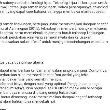
 satunya adalah teknologi hijau. Teknologi hijau ini bertujuan untuk
maju, tetapi juga ramah lingkungan. Dalam penerapannya, teknologi
lam yang dapat diperbaharui, sehingga membawa manfaat besar,
logi ramah lingkungan, bertujuan untuk meminimalkan dampak negatif
rut Asriningpuri (2015), teknologi ini mempertimbangkan efisiensi
iaannya, serta meminimalkan dampak buruk terhadap lingkungan,
tengah perubahan iklim yang semakin nyata dan kerusakan
u menawarkan solusi efektif untuk menjaga keseimbangan ekosistem
kus pada tiga prinsip utama:
us dapat memberikan kenyamanan dalam jangka panjang. Contohnya,
 terbarukan akan memberikan manfaat sosial yang lebih
ahan bakar fosil yang semakin menipis.
 efisiensi biaya, dengan hasil yang optimal. Penggunaan tenaga
ahari, misalnya, bisa menjadi solusi efisien meski ada beberapa
umber daya manusia di bidang energi terbarukan.
au harus dirancang untuk meminimalkan dampak negatif terhadap
ap alam bahkan bisa mendekati nol.
bang