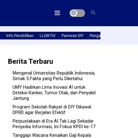
Info Pendidikan
LLDIKTIV
Pameran DIY
Pengabmas
Prestasi PT
Berita Terbaru
Mengenal Universitas Republik Indonesia,
Simak 5 Fakta yang Perlu Diketahui
UMY Hadirkan Lima Inovasi AI untuk
Deteksi Kanker, Tumor Otak, dan Penyakit
Jantung
Program Sekolah Rakyat di DIY Dikawal
DPRD agar Berjalan Efektif
Perpustakaan di Era AI Tak Lagi Sekadar
Penyedia Informasi, Ini Fokus KPDI ke-17
Tanggapi Wacana Kenaikan Gaji Kepala