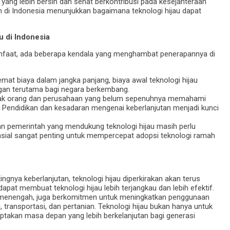
 yang lebih bersih dan sehat berkontribusi pada kesejahteraan
 di Indonesia menunjukkan bagaimana teknologi hijau dapat
u di Indonesia
nfaat, ada beberapa kendala yang menghambat penerapannya di
at biaya dalam jangka panjang, biaya awal teknologi hijau
angan terutama bagi negara berkembang.
yak orang dan perusahaan yang belum sepenuhnya memahami
u. Pendidikan dan kesadaran mengenai keberlanjutan menjadi kunci
an pemerintah yang mendukung teknologi hijau masih perlu
ansial sangat penting untuk mempercepat adopsi teknologi ramah
gnya keberlanjutan, teknologi hijau diperkirakan akan terus
apat membuat teknologi hijau lebih terjangkau dan lebih efektif.
 menengah, juga berkomitmen untuk meningkatkan penggunaan
i, transportasi, dan pertanian. Teknologi hijau bukan hanya untuk
iptakan masa depan yang lebih berkelanjutan bagi generasi