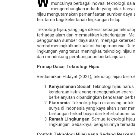
W
munculnya berbagai inovasi teknologi, salah
mengembangkan industri yang tidak hanya 
hijau mengutamakan pemanfaatan sumber daya a
terutama bagi kelestarian lingkungan hidup.
Teknologi hijau, yang juga dikenal sebagai tekno
terhadap alam dan memastikan keberlanjutan. Menu
penggunaan sumber daya alam, menjaga ketersed
sambil meningkatkan kualitas hidup manusia. Di 
lingkungan yang terus meningkat, teknologi hija
dan mendukung pembangunan berkelanjutan.
Prinsip Dasar Teknologi Hijau
Berdasarkan Hidayat (2021), teknologi hijau berfo
Kenyamanan Sosial
: Teknologi hijau har
kendaraan listrik yang menggunakan energi
berkelanjutan dibandingkan kendaraan berb
Ekonomis
: Teknologi hijau dirancang untuk
surya di Indonesia yang kaya akan sinar mat
tantangan terkait biaya dan keterbatasan s
Ramah Lingkungan
: Semua teknologi hij
lingkungan. Sebaiknya, pengaruhnya terhad
Contoh Teknologi Hijau yang Sedang Berkem