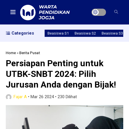
Categories
Beasiswa S1
Beasiswa S2
Beasiswa S3
Home
»
Berita Pusat
Persiapan Penting untuk
UTBK-SNBT 2024: Pilih
Jurusan Anda dengan Bijak!
Fajar A
•
Mar 26 2024
•
230 Dilihat