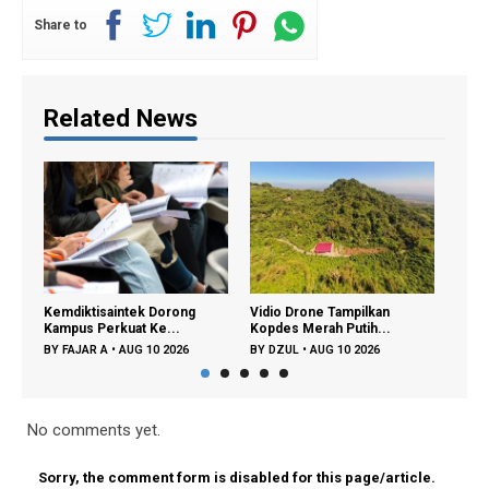
Share to
Related News
ek Dorong
Vidio Drone Tampilkan
Mengenal Universitas
t Ke...
Kopdes Merah Putih...
Republik Indonesia,...
G 10 2026
BY
DZUL
•
AUG 10 2026
BY
FAJAR A
•
AUG 07 2026
No comments yet.
Sorry, the comment form is disabled for this page/article.