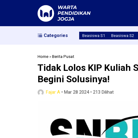
Categories
Beasiswa S1
Beasiswa S2
Home
»
Berita Pusat
Tidak Lolos KIP Kuliah
Begini Solusinya!
Fajar A
•
Mar 28 2024
•
213 Dilihat