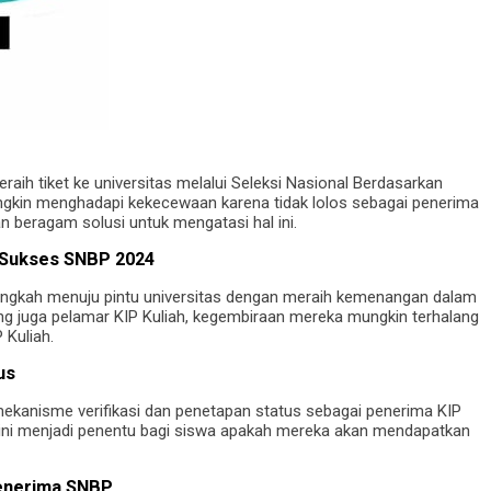
eraih tiket ke universitas melalui Seleksi Nasional Berdasarkan
ngkin menghadapi kekecewaan karena tidak lolos sebagai penerima
beragam solusi untuk mengatasi hal ini.
h Sukses SNBP 2024
elangkah menuju pintu universitas dengan meraih kemenangan dalam
g juga pelamar KIP Kuliah, kegembiraan mereka mungkin terhalang
 Kuliah.
us
mekanisme verifikasi dan penetapan status sebagai penerima KIP
 ini menjadi penentu bagi siswa apakah mereka akan mendapatkan
Penerima SNBP