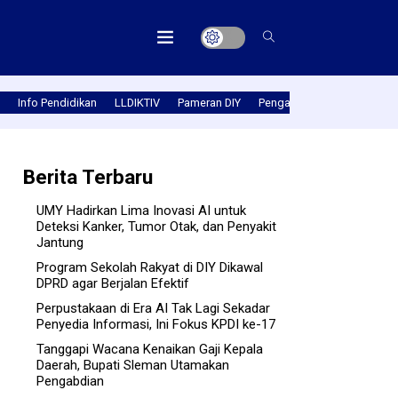
Info Pendidikan
LLDIKTIV
Pameran DIY
Pengabmas
Prestasi PT
Berita Terbaru
UMY Hadirkan Lima Inovasi AI untuk
Deteksi Kanker, Tumor Otak, dan Penyakit
Jantung
Program Sekolah Rakyat di DIY Dikawal
DPRD agar Berjalan Efektif
Perpustakaan di Era AI Tak Lagi Sekadar
Penyedia Informasi, Ini Fokus KPDI ke-17
Tanggapi Wacana Kenaikan Gaji Kepala
Daerah, Bupati Sleman Utamakan
Pengabdian