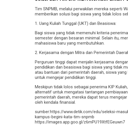
Tim SNPMB, melalui perwakilan mereka seperti Wa
memberikan solusi bagi siswa yang tidak lolos s
1. Uang Kuliah Tunggal (UKT) dan Beasiswa:
Bagi siswa yang tidak memenuhi kriteria penerima
semester dengan besaran minimal. Selain itu, mere
mahasiswa baru yang membutuhkan.
2. Kerjasama dengan Mitra dan Pemerintah Daera
Perguruan tinggi dapat menjalin kerjasama denga
pendidikan dan beasiswa bagi siswa yang tidak ma
atau bantuan dari pemerintah daerah, siswa ya
untuk mengejar pendidikan tinggi.
Meskipun tidak lolos sebagai penerima KIP Kulia
alternatif untuk mengatasi tantangan pembiayaan p
pemerintah daerah, mereka dapat terus mengeja
oleh kendala finansial.
sumber:https://www.detik.com/edu/seleksi-masuk-
kampus-begini-kata-tim-snpmb
https://images.app.goo.gl/z6mPU19XtfEGeuwn7