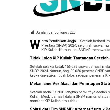
Jumlah pengunjung :
220
W
arta Pendidikan Jogja –
Setelah berhasil m
Prestasi (SNBP) 2024, sejumlah siswa mu
KIP Kuliah. Namun, tim SNPMB menawarkan 
Tidak Lolos KIP Kuliah: Tantangan Setela
Setelah seleksi ketat, 156.029 siswa berhasil m
SNBP 2024. Namun, bagi 39.056 peserta SNBP yan
ketika dinyatakan tidak lolos sebagai penerima KIP
Mekanisme Verifikasi dan Penetapan Stat
Setelah melalui SNBP, langkah berikutnya adalah 
Kuliah. Meski berhasil dalam SNBP, namun status
manfaat KIP Kuliah atau tidak.
Solusi dari Tim SNPMB: Alternatif untuk 