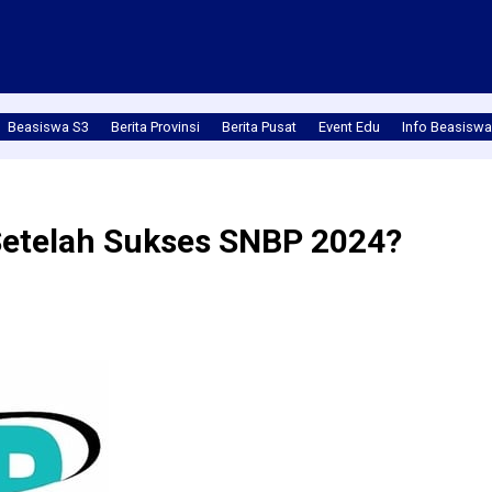
Beasiswa S3
Berita Provinsi
Berita Pusat
Event Edu
Info Beasiswa
 Setelah Sukses SNBP 2024?