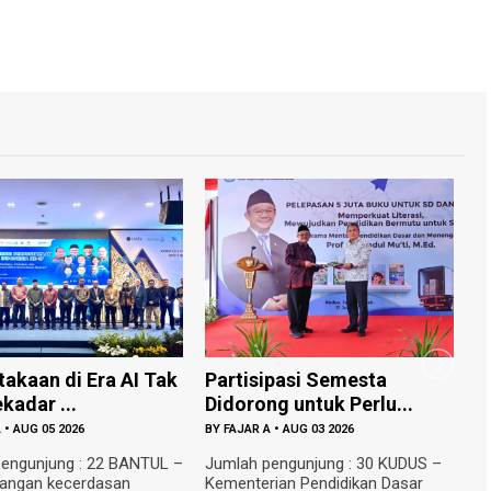
takaan di Era AI Tak
Partisipasi Semesta
U
kadar ...
Didorong untuk Perlu...
K
A
•
AUG 05 2026
BY
FAJAR A
•
AUG 03 2026
B
engunjung : 22 BANTUL –
Jumlah pengunjung : 30 KUDUS –
J
angan kecerdasan
Kementerian Pendidikan Dasar
R