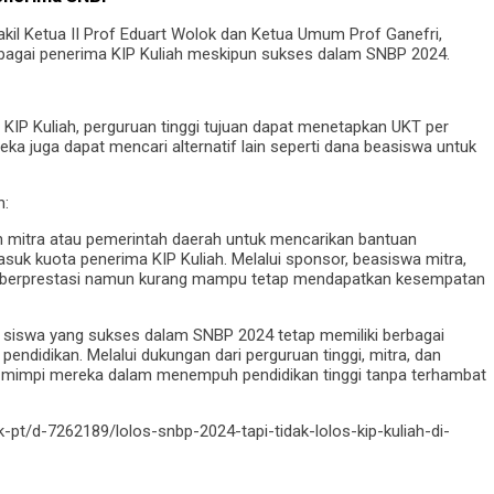
kil Ketua II Prof Eduart Wolok dan Ketua Umum Prof Ganefri,
ebagai penerima KIP Kuliah meskipun sukses dalam SNBP 2024.
 KIP Kuliah, perguruan tinggi tujuan dapat menetapkan UKT per
ka juga dapat mencari alternatif lain seperti dana beasiswa untuk
h:
n mitra atau pemerintah daerah untuk mencarikan bantuan
suk kuota penerima KIP Kuliah. Melalui sponsor, beasiswa mitra,
ng berprestasi namun kurang mampu tetap mendapatkan kesempatan
h, siswa yang sukses dalam SNBP 2024 tetap memiliki berbagai
endidikan. Melalui dukungan dari perguruan tinggi, mitra, dan
r mimpi mereka dalam menempuh pendidikan tinggi tanpa terhambat
pt/d-7262189/lolos-snbp-2024-tapi-tidak-lolos-kip-kuliah-di-