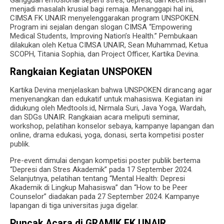
menjadi masalah krusial bagi remaja. Menanggapi hal ini,
CIMSA FK UNAIR menyelenggarakan program UNSPOKEN.
Program ini sejalan dengan slogan CIMSA “Empowering
Medical Students, Improving Nation’s Health.” Pembukaan
dilakukan oleh Ketua CIMSA UNAIR, Sean Muhammad, Ketua
SCOPH, Titania Sophia, dan Project Officer, Kartika Devina.
Rangkaian Kegiatan UNSPOKEN
Kartika Devina menjelaskan bahwa UNSPOKEN dirancang agar
menyenangkan dan edukatif untuk mahasiswa. Kegiatan ini
didukung oleh Medtools.id, Nirmala Suri, Java Yoga, Wardah,
dan SDGs UNAIR. Rangkaian acara meliputi seminar,
workshop, pelatihan konselor sebaya, kampanye lapangan dan
online, drama edukasi, yoga, donasi, serta kompetisi poster
publik.
Pre-event dimulai dengan kompetisi poster publik bertema
“Depresi dan Stres Akademik” pada 17 September 2024.
Selanjutnya, pelatihan tentang “Mental Health: Depresi
Akademik di Lingkup Mahasiswa” dan “How to be Peer
Counselor” diadakan pada 27 September 2024. Kampanye
lapangan di tiga universitas juga digelar.
Puncak Acara di GRAMIK FK UNAIR