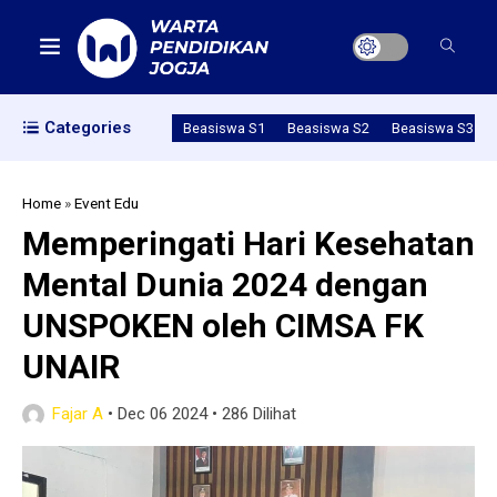
Categories
Beasiswa S1
Beasiswa S2
Beasiswa S3
Home
»
Event Edu
Memperingati Hari Kesehatan
Mental Dunia 2024 dengan
UNSPOKEN oleh CIMSA FK
UNAIR
Fajar A
•
Dec 06 2024
•
286 Dilihat