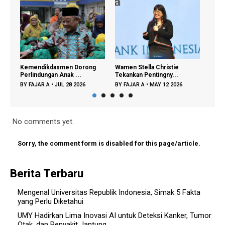
Kemendikdasmen Dorong
Wamen Stella Christie
Peng
Perlindungan Anak ...
Tekankan Pentingny...
di Te
BY
FAJAR A
•
JUL 28 2026
BY
FAJAR A
•
MAY 12 2026
BY
FA
No comments yet.
Sorry, the comment form is disabled for this page/article.
Berita Terbaru
Mengenal Universitas Republik Indonesia, Simak 5 Fakta
yang Perlu Diketahui
UMY Hadirkan Lima Inovasi AI untuk Deteksi Kanker, Tumor
Otak, dan Penyakit Jantung