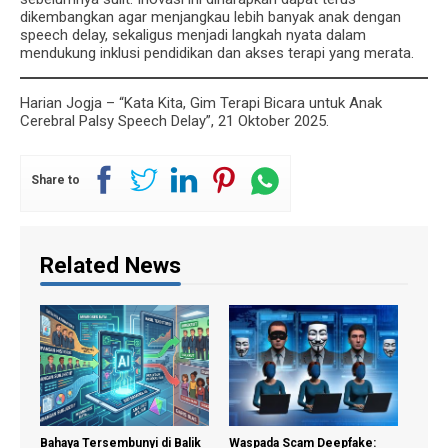
dikembangkan agar menjangkau lebih banyak anak dengan
speech delay, sekaligus menjadi langkah nyata dalam
mendukung inklusi pendidikan dan akses terapi yang merata.
Harian Jogja – “Kata Kita, Gim Terapi Bicara untuk Anak
Cerebral Palsy Speech Delay”, 21 Oktober 2025.
Share to
Related News
Bahaya Tersembunyi di Balik
Waspada Scam Deepfake:
Studi