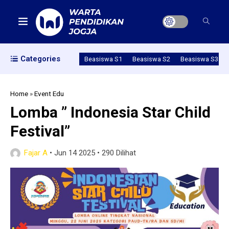
Categories
Beasiswa S1
Beasiswa S2
Beasiswa S3
Home
»
Event Edu
Lomba ” Indonesia Star Child
Festival”
Fajar A
•
Jun 14 2025
•
290 Dilihat