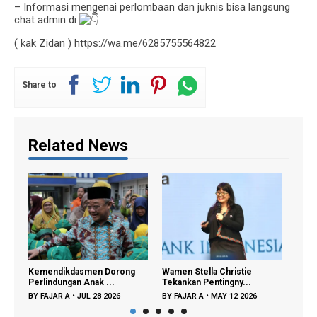
– Informasi mengenai perlombaan dan juknis bisa langsung
chat admin di
( kak Zidan ) https://wa.me/6285755564822
Share to
Related News
Kemendikdasmen Dorong
Wamen Stella Christie
Pengu
Perlindungan Anak ...
Tekankan Pentingny...
di Te
BY
FAJAR A
•
JUL 28 2026
BY
FAJAR A
•
MAY 12 2026
BY
FA