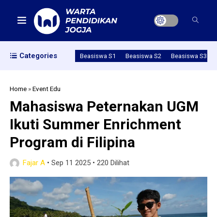
Categories
Beasiswa S1
Beasiswa S2
Beasiswa S3
Home
»
Event Edu
Mahasiswa Peternakan UGM
Ikuti Summer Enrichment
Program di Filipina
Fajar A
•
Sep 11 2025
•
220 Dilihat