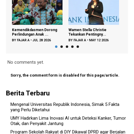
Kemendikdasmen Dorong
Wamen Stella Christie
Peng
Perlindungan Anak ...
Tekankan Pentingny...
di Te
BY
FAJAR A
•
JUL 28 2026
BY
FAJAR A
•
MAY 12 2026
BY
FA
No comments yet.
Sorry, the comment form is disabled for this page/article.
Berita Terbaru
Mengenal Universitas Republik Indonesia, Simak 5 Fakta
yang Perlu Diketahui
UMY Hadirkan Lima Inovasi AI untuk Deteksi Kanker, Tumor
Otak, dan Penyakit Jantung
Program Sekolah Rakyat di DIY Dikawal DPRD agar Berjalan