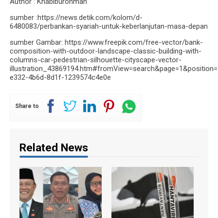
Author : Khabiburohman
sumber :https://news.detik.com/kolom/d-
6480083/perbankan-syariah-untuk-keberlanjutan-masa-depan
sumber Gambar: https://www.freepik.com/free-vector/bank-
composition-with-outdoor-landscape-classic-building-with-
columns-car-pedestrian-silhouette-cityscape-vector-
illustration_43869194.htm#fromView=search&page=1&position
e332-4b6d-8d1f-1239574c4e0e
Share to
Related News