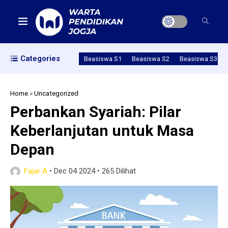
Categories
Beasiswa S1
Beasiswa S2
Beasiswa S3
Home
»
Uncategorized
Perbankan Syariah: Pilar
Keberlanjutan untuk Masa
Depan
Fajar A
•
Dec 04 2024
•
265 Dilihat