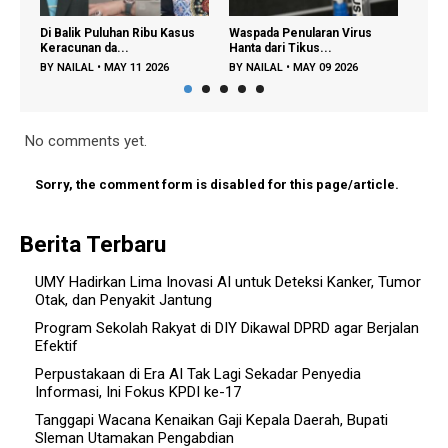
 Balik Puluhan Ribu Kasus
Waspada Penularan Virus
Regenerasi Pe
racunan da...
Hanta dari Tikus...
Dipercepat, Me
Y
NAILAL
•
MAY 11 2026
BY
NAILAL
•
MAY 09 2026
BY
FAJAR A
•
DE
No comments yet.
Sorry, the comment form is disabled for this page/article.
Berita Terbaru
UMY Hadirkan Lima Inovasi AI untuk Deteksi Kanker, Tumor
Otak, dan Penyakit Jantung
Program Sekolah Rakyat di DIY Dikawal DPRD agar Berjalan
Efektif
Perpustakaan di Era AI Tak Lagi Sekadar Penyedia
Informasi, Ini Fokus KPDI ke-17
Tanggapi Wacana Kenaikan Gaji Kepala Daerah, Bupati
Sleman Utamakan Pengabdian