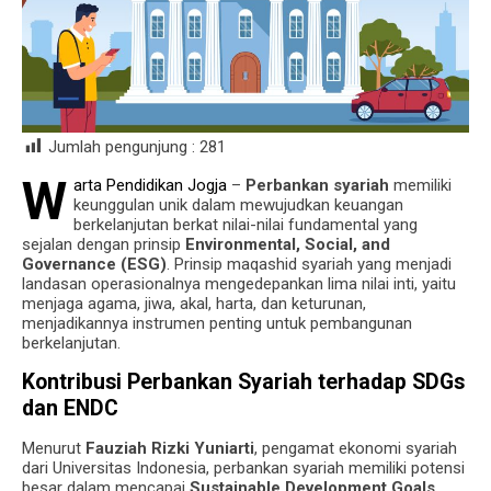
Jumlah pengunjung :
281
W
arta Pendidikan Jogja
–
Perbankan syariah
memiliki
keunggulan unik dalam mewujudkan keuangan
berkelanjutan berkat nilai-nilai fundamental yang
sejalan dengan prinsip
Environmental, Social, and
Governance (ESG)
. Prinsip maqashid syariah yang menjadi
landasan operasionalnya mengedepankan lima nilai inti, yaitu
menjaga agama, jiwa, akal, harta, dan keturunan,
menjadikannya instrumen penting untuk pembangunan
berkelanjutan.
Kontribusi Perbankan Syariah terhadap SDGs
dan ENDC
Menurut
Fauziah Rizki Yuniarti
, pengamat ekonomi syariah
dari Universitas Indonesia, perbankan syariah memiliki potensi
besar dalam mencapai
Sustainable Development Goals