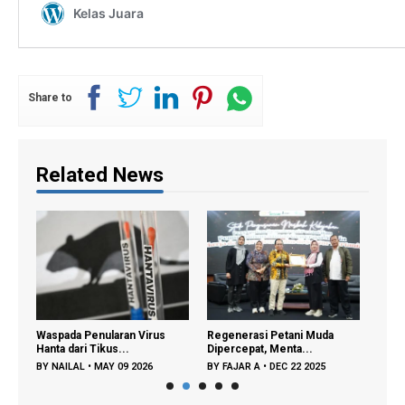
Share to
Related News
us
Waspada Penularan Virus
Regenerasi Petani Muda
Grati
Hanta dari Tikus...
Dipercepat, Menta...
Tamba
BY
NAILAL
•
MAY 09 2026
BY
FAJAR A
•
DEC 22 2025
BY
FA